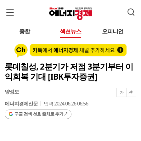
종합
섹션뉴스
오피니언
롯데칠성, 2분기가 저점 3분기부터 이
익회복 기대 [IBK투자증권]
양성모
가
에너지경제신문
입력 2024.06.26 06:56
구글 검색 선호 출처로 추가