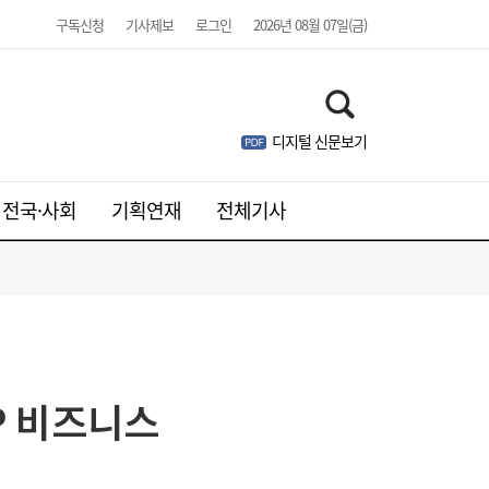
구독신청
기사제보
로그인
2026년 08월 07일(금)
디지털 신문보기
전국·사회
기획연재
전체기사
SK하이닉스 54조 베팅…용인엔 D램, 청주는
19:38
낸드
P 비즈니스