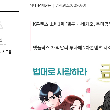
에너지경제신문
|
입력 2023.05.26 06:00
K콘텐츠 소비1위 '웹툰'…네카오, 북미공
진
kn.kr
넷플릭스 25억달러 투자에 2차콘텐츠 제
 기사모음