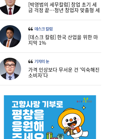
[박영범의 세무칼럼] 창업 초기 세
금 걱정 끝…청년 창업자 맞춤형 세
정 지원 확대
데스크 칼럼
[데스크 칼럼] 한국 산업을 위한 마
지막 1%
기자의 눈
가격 인상보다 무서운 건 ‘익숙해진
소비자’다