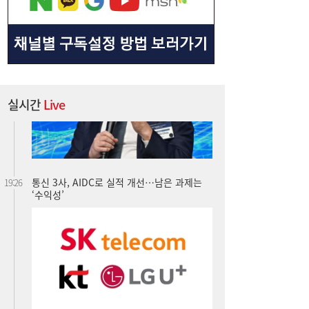
실시간
Live
통신 3사, AIDC로 실적 개선…남은 과제는
19:26
‘수익성’
금호석화, 2분기 영업익 5배 급증…3분기 수
19:24
익성은 ‘글쎄’