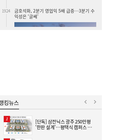
진에어, 2Q 영업손실 731억…고유가 덫에
19:20
‘적자 전환’
랭킹뉴스
우리은행, 전북 해상풍력 발전사업에 생산적
17:42
금융 투입
[단독] 삼전닉스 광주 250만평
[
‘한판 설계’…평택식 캠퍼스 들
어선다