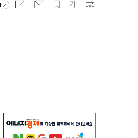
가
롯데케미칼, 2분기 흑자 전환…첨단소재·정
19:35
밀화학 ‘쌍끌이’
사상 최대 실적 이어가는 SK하이닉스…분기
19:32
배당 375원