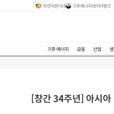
자연자본시대
기후에너지데이터뱅크
기후·에너지
금융
산업
생
[창간 34주년] 아시