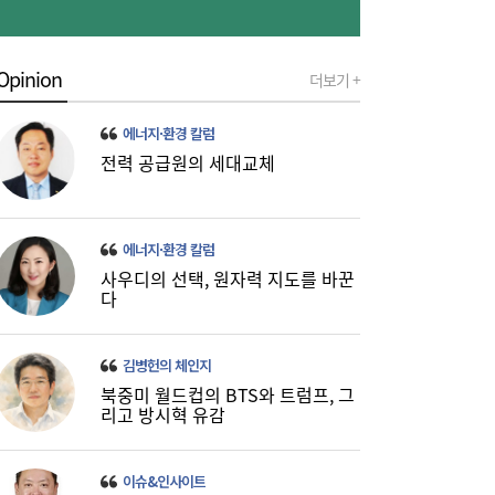
Opinion
더보기 +
에너지·환경 칼럼
전력 공급원의 세대교체
‘북극항로 선구자’ 김태유 교수, 대통령 직속
16:47
규제합리화위 부위원장 위촉
에너지·환경 칼럼
사우디의 선택, 원자력 지도를 바꾼
다
김병헌의 체인지
북중미 월드컵의 BTS와 트럼프, 그
리고 방시혁 유감
이슈&인사이트