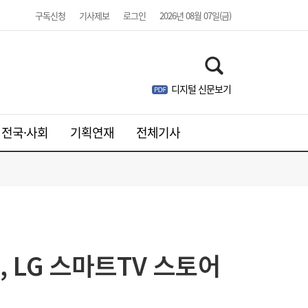
구독신청
기사제보
로그인
2026년 08월 07일(금)
디지털 신문보기
전국·사회
기획연재
전체기사
 LG 스마트TV 스토어
우리은행, 전북 해상풍력 발전사업에 생산적
17:42