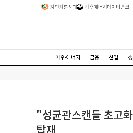
자연자본시대
기후에너지데이터뱅크
기후·에너지
금융
산업
생
"성균관스캔들 초고화질
탑재