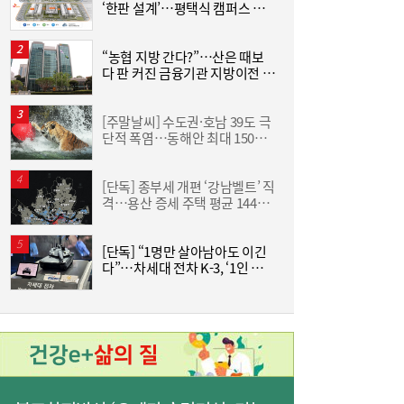
‘한판 설계’…평택식 캠퍼스 들
어선다
“누가 되든 한쪽은 공천 학살”…선 넘은 ‘석
16:18
청대전’, 분당 역사까지 소환했다
“농협 지방 간다?”…산은 때보
한
다 판 커진 금융기관 지방이전 논
기
란
[주말날씨] 수도권·호남 39도 극
단적 폭염…동해안 최대 150㎜
분
폭우 비상
[단독] 종부세 개편 ‘강남벨트’ 직
“
격…용산 증세 주택 평균 1449
럭
만원 늘어
[단독] “1명만 살아남아도 이긴
“
코스피 약보합 마감…반도체 혼조세에도 기
16:17
다”…차세대 전차 K-3, ‘1인 교전
하
관 순매수로 낙폭 제한 [마감시황]
·AI 조준’ 기능 탑재
크