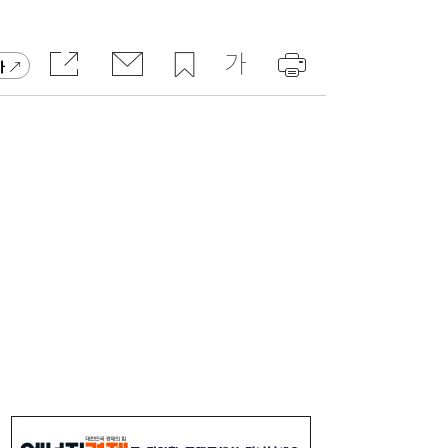
금융 투입
가
유저에 굿즈 주면 사행성 조장?…“시대 맞춰
17:13
게임법 바꿔야”