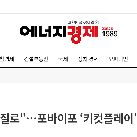
활경제
건설부동산
국제
정치·경제
오피니언
로"…포바이포 ‘키컷플레이’,