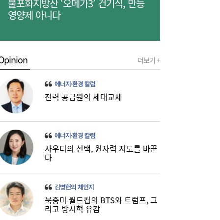
불포화지방산 ‘오메가3’ 건기식, 만능
영양제 아니다
한성우·이성현, 첫 패션 룩북 촬영 마쳐…키
15:38
즈 모델 활동 본격화
Opinion
더보기 +
에너지·환경 칼럼
전력 공급원의 세대교체
에너지·환경 칼럼
사우디의 선택, 원자력 지도를 바꾼
[금융 풍향계] NH농협은행, 최고 연 7.3%
15:32
다
‘모두트래블리적금’ 조기 완판 外
김병헌의 체인지
북중미 월드컵의 BTS와 트럼프, 그
리고 방시혁 유감