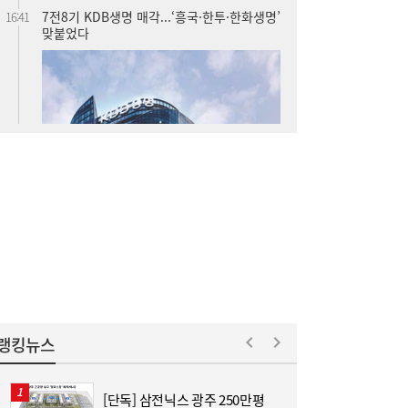
7전8기 KDB생명 매각...‘흥국·한투·한화생명’
16:41
맞붙었다
“전쟁 곧 끝난다”는데…호르무즈에 발목 잡
16:39
힌 트럼프 [이슈+]
랭킹뉴스
[단독] 삼전닉스 광주 250만평
[