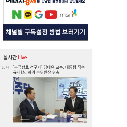
“15% 빠졌는데 사도 되나”...SK하이닉스 급
17:05
락 부른 ‘루빈 리스크’
실시간
Live
‘북극항로 선구자’ 김태유 교수, 대통령 직속
16:47
규제합리화위 부위원장 위촉