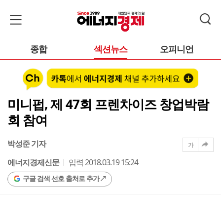
종합
섹션뉴스
오피니언
미니펍, 제 47회 프렌차이즈 창업박람
회 참여
박성준 기자
가
에너지경제신문
입력 2018.03.19 15:24
구글 검색 선호 출처로 추가