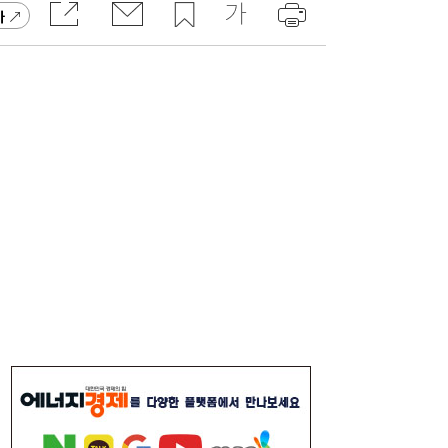
가
롯데케미칼, 2분기 흑자 전환…첨단소재·정
19:35
밀화학 ‘쌍끌이’
사상 최대 실적 이어가는 SK하이닉스…분기
19:32
배당 375원