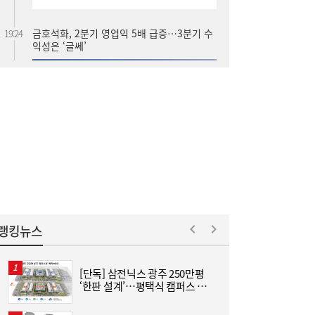
진에어, 2Q 영업손실 731억…고유가 덫에
19:20
‘적자 전환’
랭킹뉴스
우리은행, 전북 해상풍력 발전사업에 생산적
17:42
금융 투입
[단독] 삼전닉스 광주 250만평
[
‘한판 설계’…평택식 캠퍼스 들
어선다