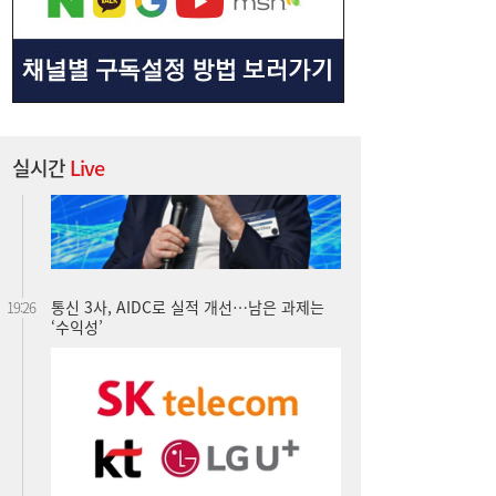
실시간
Live
통신 3사, AIDC로 실적 개선…남은 과제는
19:26
‘수익성’
금호석화, 2분기 영업익 5배 급증…3분기 수
19:24
익성은 ‘글쎄’