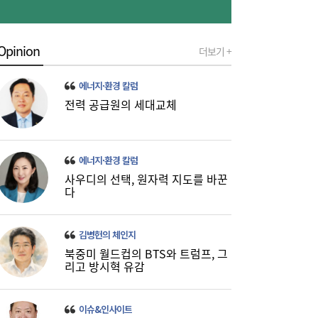
Opinion
더보기 +
에너지·환경 칼럼
전력 공급원의 세대교체
‘북극항로 선구자’ 김태유 교수, 대통령 직속
16:47
규제합리화위 부위원장 위촉
에너지·환경 칼럼
사우디의 선택, 원자력 지도를 바꾼
다
김병헌의 체인지
북중미 월드컵의 BTS와 트럼프, 그
리고 방시혁 유감
이슈&인사이트