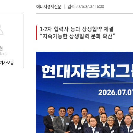
에너지경제신문
|
입력 2026.07.07 16:00
1·2차 협력사 등과 상생협약 체결
“지속가능한 상생협력 문화 확산”
현
kn.kr
 기사모음