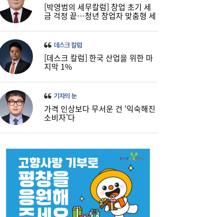
[박영범의 세무칼럼] 창업 초기 세
금 걱정 끝…청년 창업자 맞춤형 세
정 지원 확대
데스크 칼럼
[데스크 칼럼] 한국 산업을 위한 마
지막 1%
기자의 눈
가격 인상보다 무서운 건 ‘익숙해진
소비자’다