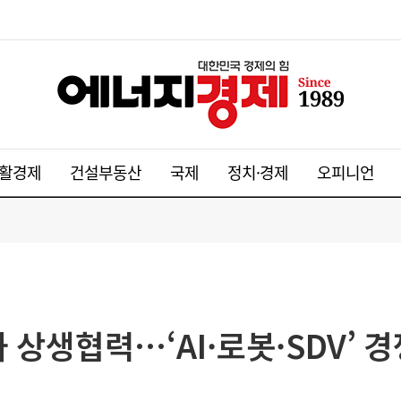
활경제
건설부동산
국제
정치·경제
오피니언
상생협력…‘AI·로봇·SDV’ 