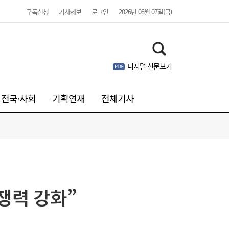
구독신청
기사제보
로그인
2026년 08월 07일(금)
디지털 신문보기
전국·사회
기획연재
전체기사
SK하이닉스 54조 베팅…용인엔 D램, 청주는
19:38
낸드
경쟁력 강화”