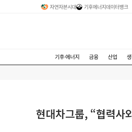
자연자본시대
기후에너지데이터뱅크
기후·에너지
금융
산업
생
현대차그룹, “협력사와 