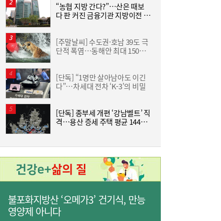
“농협 지방 간다?”…산은 때보
“
다 판 커진 금융기관 지방이전 논
하
란
크
[주말날씨] 수도권·호남 39도 극
한
단적 폭염…동해안 최대 150㎜
기
폭우 비상
[단독] “1명만 살아남아도 이긴
유저에 굿즈 주면 사행성 조장?…“시대 맞춰
17:13
다”…차세대 전차 ‘K-3’의 비밀
즈
게임법 바꿔야”
[단독] 종부세 개편 ‘강남벨트’ 직
격…용산 증세 주택 평균 1449
분
만원 늘어
“15% 빠졌는데 사도 되나”...SK하이닉스 급
17:05
불포화지방산 ‘오메가3’ 건기식, 만능
락 부른 ‘루빈 리스크’
영양제 아니다