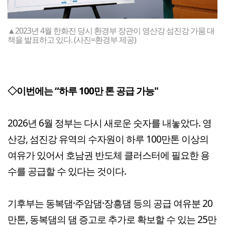
▲2023년 4월 한화진 당시 환경부 장관이 영산강 섬진강 가뭄 대
책을 발표하고 있다. (사진=환경부 제공)
◇이번에는 “하루 100만 톤 공급 가능"
2026년 6월 정부는 다시 새로운 숫자를 내놓았다. 영
산강, 섬진강 유역의 수자원이
하루 100만톤 이상의
여유가 있어서
호남권 반도체 클러스터에 필요한 용
수를 공급할 수 있다는 것이다.
기후부는 동복댐·주암댐·장흥댐 등의 공급 여유분 20
만톤, 동복댐의 댐 증고로 추가로 확보할 수 있는 25만