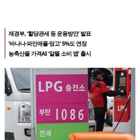
재경부, ‘할당관세 등 운용방안’ 발표
‘바나나·파인애플·망고’ 5%도 연장
농축산물 가격AI ‘알뜰 소비 앱’ 출시