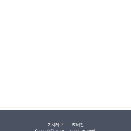
기사제보
PC버전
Copyright© ekn.kr all rights reserved.