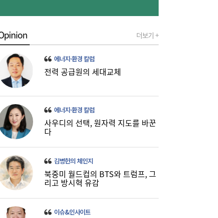
[특징주] 엘앤에프, 2분기 흑자전환·분기 최
09:50
대 출하 실적…강세
Opinion
더보기 +
에너지·환경 칼럼
전력 공급원의 세대교체
에너지·환경 칼럼
사우디의 선택, 원자력 지도를 바꾼
[특징주] 롯데쇼핑, 순이익 흑자 전환에도 장
09:18
다
초반 급락
김병헌의 체인지
북중미 월드컵의 BTS와 트럼프, 그
리고 방시혁 유감
이슈&인사이트