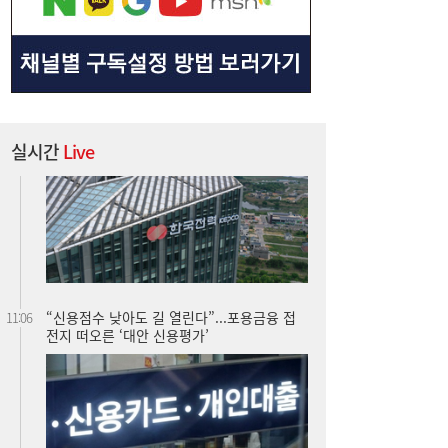
실시간
Live
“신용점수 낮아도 길 열린다”...포용금융 접
11:06
전지 떠오른 ‘대안 신용평가’
[단독] 종부세 개편 ‘강남벨트’ 직격…용산 증
10:55
세 주택 평균 1449만원 늘어