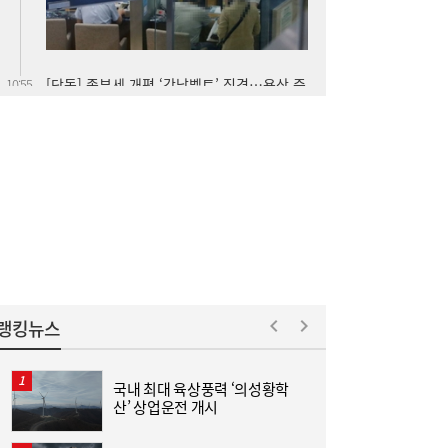
한전기술지주 출범…에너지 혁신기술 사업화
10:30
·유니콘 육성 나선다
랭킹뉴스
국내 최대 육상풍력 ‘의성황학
“
산’ 상업운전 개시
미