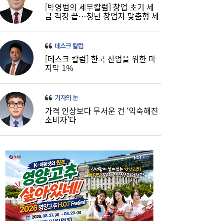
[박영범의 세무칼럼] 창업 초기 세
금 걱정 끝…청년 창업자 맞춤형 세
정 지원 확대
데스크 칼럼
[데스크 칼럼] 한국 산업을 위한 마
지막 1%
기자의 눈
가격 인상보다 무서운 건 ‘익숙해진
소비자’다