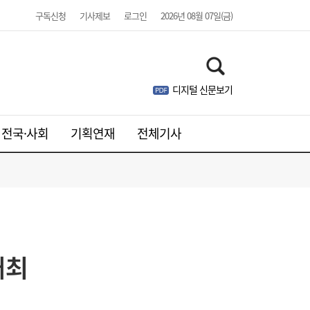
구독신청
기사제보
로그인
2026년 08월 07일(금)
디지털 신문보기
전국·사회
기획연재
전체기사
[단독] 삼전닉스 광주 250만평 ‘한판 설계’…
11:30
평택식 캠퍼스 들어선다
개최