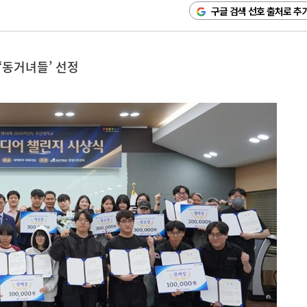
구글 검색 선호 출처로 추
·‘동거녀들’ 선정