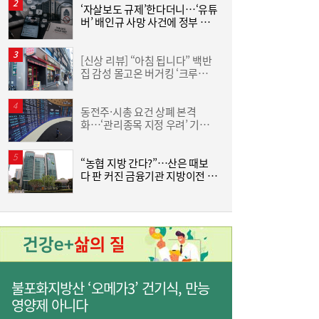
‘자살보도 규제’한다더니…‘유튜
조
버’ 배인규 사망 사건에 정부 대
삼
책 맹점 드러났다
‘
[특징주] 포스코퓨처엠, LFP 양극재 공급 기
09:55
대감…강세
[신상 리뷰] “아침 됩니다” 백반
[
집 감성 몰고온 버거킹 ‘크루아상
‘
위치’
동전주·시총 요건 상폐 본격
‘
화…‘관리종목 지정 우려’ 기업
中
63곳
“농협 지방 간다?”…산은 때보
[
다 판 커진 금융기관 지방이전 논
란
3
네이버, 2분기 매출 3조 3888억원…전년比
09:54
16.2%↑
불포화지방산 ‘오메가3’ 건기식, 만능
영양제 아니다