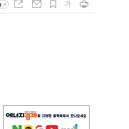
가
연이은 폭염, 구윤철 부총리 쪽방촌 찾
11:25
아…“취약계층에 더 가혹, 지원 지속”
한전, 차기 사장 공모 나서…‘전기국가’ 핵심
11:08
역할에 관심 쏠려