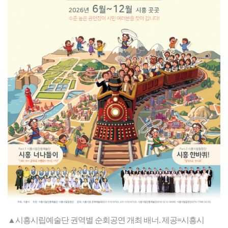
▲시흥시립예술단 권역별 순회공연 개최 배너. 제공=시흥시