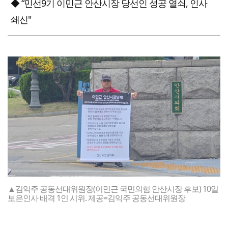
◆ “민선9기 이민근 안산시장 당선인 성공 열쇠, 인사
쇄신"
▲김익주 공동선대위원장(이민근 국민의힘 안산시장 후보) 10일
보은인사 배격 1인 시위. 제공=김익주 공동선대위원장