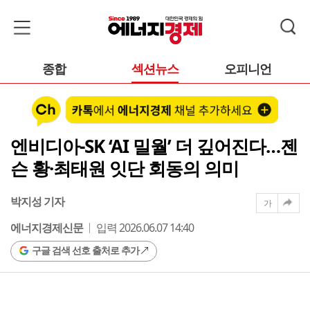
종합
섹션뉴스
오피니언
엔비디아-SK ‘AI 밀월’ 더 깊어진다…젠
슨 황·최태원 잇단 회동의 의미
박지성 기자
가
에너지경제신문
입력 2026.06.07 14:40
구글 검색 선호 출처로 추가