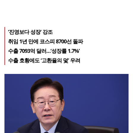
‘진영보다 성장’ 강조
취임 1년 만에 코스피 8700선 돌파
수출 7093억 달러…‘성장률 1.7%’
수출 호황에도 ‘고환율의 덫’ 우려