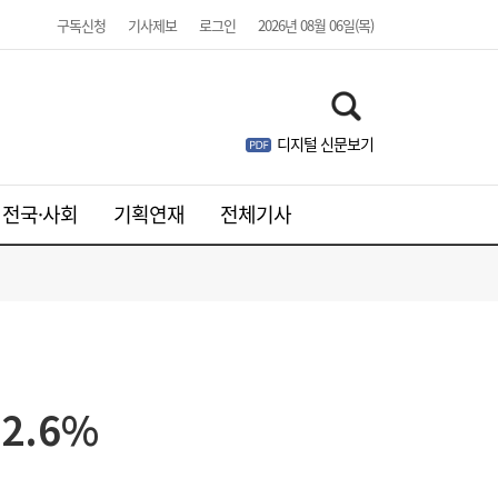
구독신청
기사제보
로그인
2026년 08월 06일(목)
디지털 신문보기
전국·사회
기획연재
전체기사
2.6%
카카오 이어 네이버도 ‘파업 경고등’…네이버
15:09
Z, 그룹 첫 파업 위기