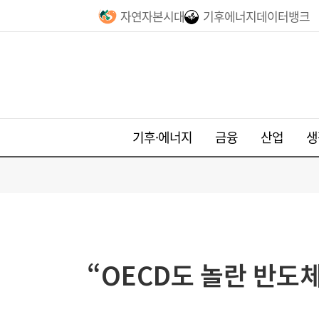
자연자본시대
기후에너지데이터뱅크
기후·에너지
금융
산업
생
“OECD도 놀란 반도체