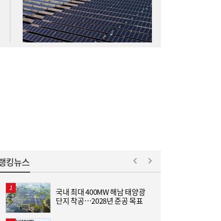
금’ 출시
국고채 담합, 역대급 과징금 15조 예고 왜?…
14:30
금리 등 영향, 공정위 “중대 위법”
랭킹뉴스
국내 최대 400MW 해남 태양광
“
단지 착공…2028년 준공 목표
련
수협은행, 상상인증권 인수 추진…비은행 확
14:30