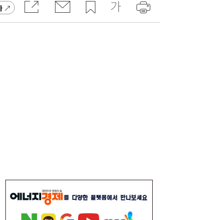
가
[현장] 간판 바꾼 ‘트리니티항공’…“고객 ‘진
15:06
짜 니즈’에 답하겠다”
“전셋집이 사라졌다”…세제개편 토론회서 쏟
14:39
아진 전월세 불안 우려