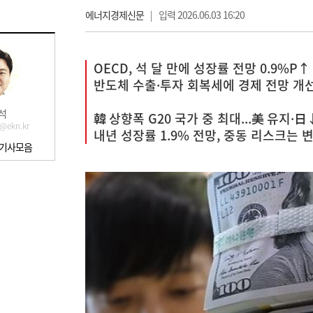
에너지경제신문
|
입력 2026.06.03 16:20
OECD, 석 달 만에 성장률 전망 0.9%P↑
반도체 수출·투자 회복세에 경제 전망 개
석
韓 상향폭 G20 국가 중 최대...美 유지·日
@ekn.kr
내년 성장률 1.9% 전망, 중동 리스크는 
 기사모음