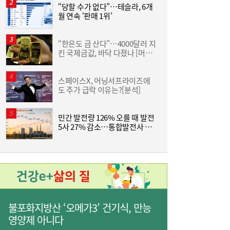
대·종합금융 포석
“당할 수가 없다”…테슬라, 6개
월 연속 ‘판매 1위’
금
“한은도 금 산다”…4000달러 지
[
킨 국제금값, 바닥 다졌나 [머니
+]
3
스페이스X, 어닝서프라이즈에
[
도 주가 급락 이유는?[분석]
[보험사 풍향계] 삼성생명, 생성형 AI로 영업
14:27
민간 발전량 126% 오를 때 발전
V
현장 역량↑ 外
5사 27% 감소…통합발전사 출
범으로 진검승부 예고
불포화지방산 ‘오메가3’ 건기식, 만능
영양제 아니다