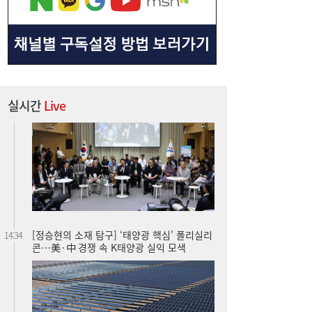
실시간
Live
[정승현의 소재 탐구] ‘태양광 핵심’ 폴리실리
14:34
콘…美·中 경쟁 속 K태양광 실익 모색
‘최고 연 10%’ 토스뱅크, ‘키워봐요 31일적
14:31