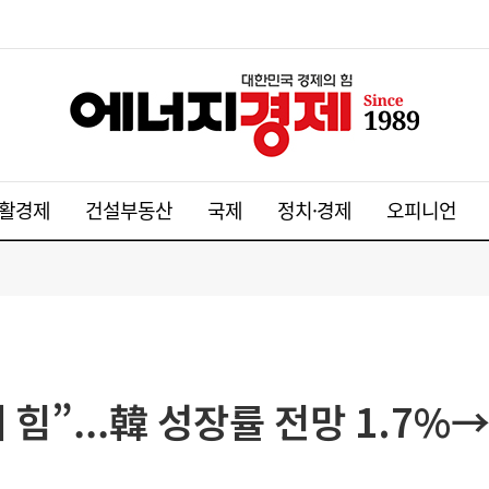
활경제
건설부동산
국제
정치·경제
오피니언
 힘”...韓 성장률 전망 1.7%→