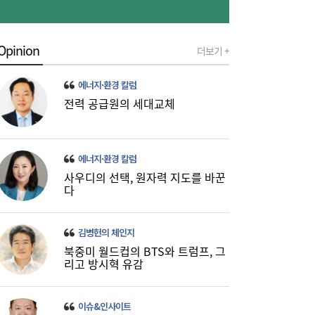
동전주·시총 요건 상폐 본격화…‘관리종목 지
14:23
정 우려’ 기업 63곳
Opinion
더보기 +
에너지·환경 칼럼
전력 공급원의 세대교체
에너지·환경 칼럼
사우디의 선택, 원자력 지도를 바꾼
서울 아파트값 0.26% 올라 상승폭 확대…재
14:18
다
건축·역세권이 견인
김병헌의 체인지
북중미 월드컵의 BTS와 트럼프, 그
리고 방시혁 유감
이슈&인사이트