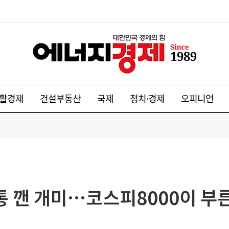
활경제
건설부동산
국제
정치·경제
오피니언
통 깬 개미…코스피8000이 부른