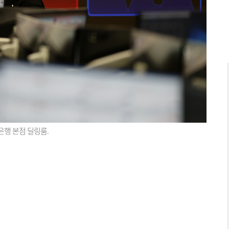
은행 본점 딜링룸.