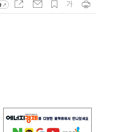
가
“날아라 필랑트여”…세단을 닮은 하이브리드
12:11
SUV의 정답
“삼전닉스 이렇게 싼데”…외국인, 코스피 못
12:05
사는 이유 [머니+]