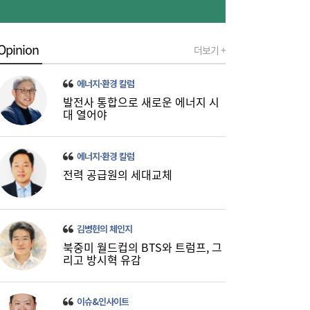
Opinion
더보기 +
에너지·환경 칼럼
발전사 통합으로 새로운 에너지 시
“금리보다 한도가 문제”...대출시장 더 팍팍
10:06
대 열어야
해진다
에너지·환경 칼럼
전력 공급원의 세대교체
김병헌의 체인지
북중미 월드컵의 BTS와 트럼프, 그
리고 방시혁 유감
“1인당 7억 성과급 약속 지켜라”…3500명
09:51
규모 ‘SK하이닉스 통합 노조’ 추진
이슈&인사이트