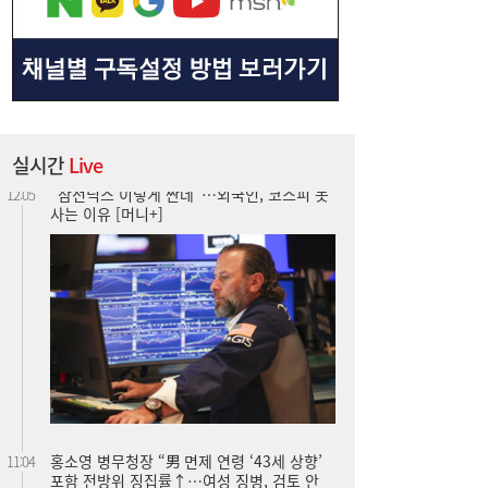
실시간
Live
홍소영 병무청장 “男 면제 연령 ‘43세 상향’
11:04
포함 전방위 징집률↑…여성 징병, 검토 안
해”