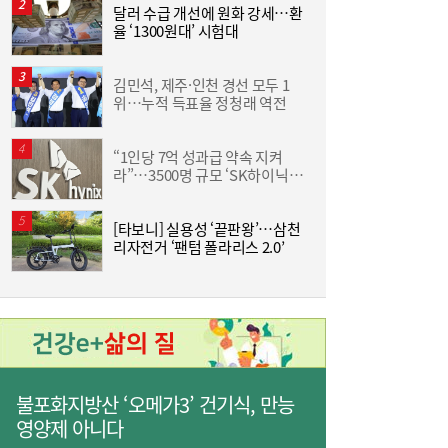
달러 수급 개선에 원화 강세…환
율 ‘1300원대’ 시험대
인
김민석, 제주·인천 경선 모두 1
위…누적 득표율 정청래 역전
“1인당 7억 성과급 약속 지켜
라”…3500명 규모 ‘SK하이닉스
이
통합 노조’ 추진
[타보니] 실용성 ‘끝판왕’…삼천
‘
리자전거 ‘팬텀 폴라리스 2.0’
생
‘릴레이 흑자 전환’에도 못 웃는 K석화…변수
10:19
는 독일 ‘라인강’ 수위
불포화지방산 ‘오메가3’ 건기식, 만능
영양제 아니다