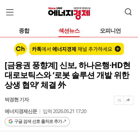
종합
섹션뉴스
오피니언
[금융권 풍향계] 신보, 하나은행·HD현
대로보틱스와 ‘로봇 솔루션 개발 위한
상생 협약’ 체결 外
박경현 기자
가
에너지경제신문
입력 2026.05.21 17:20
구글 검색 선호 출처로 추가