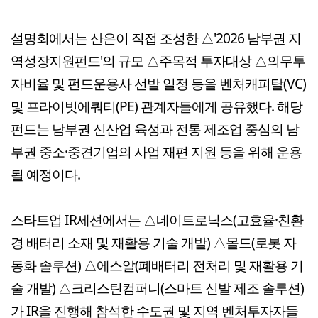
설명회에서는 산은이 직접 조성한 △'2026 남부권 지
역성장지원펀드'의 규모 △주목적 투자대상 △의무투
자비율 및 펀드운용사 선발 일정 등을 벤처캐피탈(VC)
및 프라이빗에쿼티(PE) 관계자들에게 공유했다. 해당
펀드는 남부권 신산업 육성과 전통 제조업 중심의 남
부권 중소·중견기업의 사업 재편 지원 등을 위해 운용
될 예정이다.
스타트업 IR세션에서는 △네이트로닉스(고효율·친환
경 배터리 소재 및 재활용 기술 개발) △몰드(로봇 자
동화 솔루션) △에스알(폐배터리 전처리 및 재활용 기
술 개발) △크리스틴컴퍼니(스마트 신발 제조 솔루션)
가 IR을 진행해 참석한 수도권 및 지역 벤처투자자들