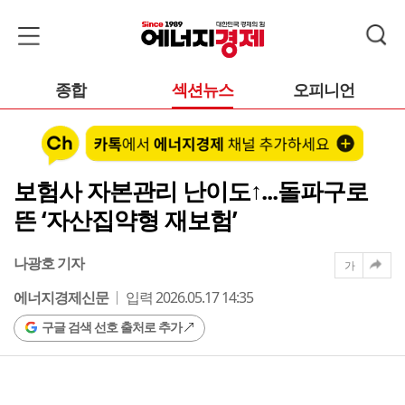
종합
섹션뉴스
오피니언
보험사 자본관리 난이도↑...돌파구로
뜬 ‘자산집약형 재보험’
나광호 기자
가
에너지경제신문
입력 2026.05.17 14:35
구글 검색 선호 출처로 추가