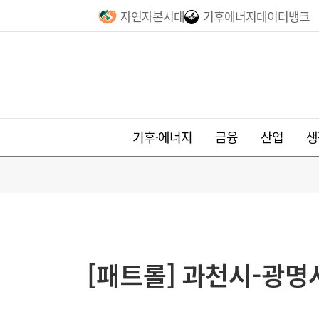
자연자본시대
기후에너지데이터뱅크
기후·에너지
금융
산업
생
[패트롤] 과천시-광