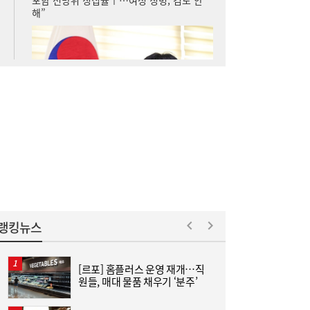
해”
랭킹뉴스
[르포] 홈플러스 운영 재개…직
[
원들, 매대 물품 채우기 ‘분주’
리