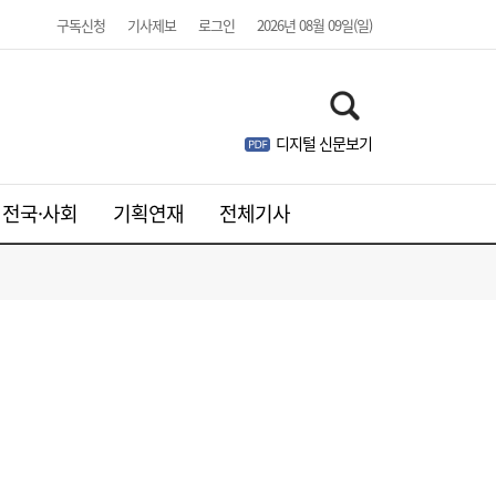
구독신청
기사제보
로그인
2026년 08월 09일(일)
디지털 신문보기
전국·사회
기획연재
전체기사
1600원 넘보던 환율, 한 달 새 1400원대 초
14:09
반으로↓…1~7월 월 평균 변동폭 47원