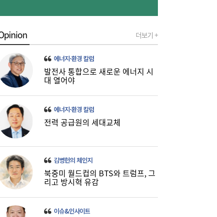
Opinion
더보기 +
에너지·환경 칼럼
발전사 통합으로 새로운 에너지 시
‘릴레이 흑자 전환’에도 못 웃는 K석화…변수
10:19
대 열어야
는 독일 ‘라인강’ 수위
에너지·환경 칼럼
전력 공급원의 세대교체
김병헌의 체인지
북중미 월드컵의 BTS와 트럼프, 그
리고 방시혁 유감
“금리보다 한도가 문제”...대출시장 더 팍팍
10:06
해진다
이슈&인사이트