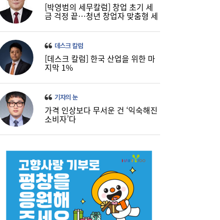
[박영범의 세무칼럼] 창업 초기 세
금 걱정 끝…청년 창업자 맞춤형 세
정 지원 확대
데스크 칼럼
[데스크 칼럼] 한국 산업을 위한 마
지막 1%
“1인당 7억 성과급 약속 지켜라”…3500명
09:51
기자의 눈
규모 ‘SK하이닉스 통합 노조’ 추진
가격 인상보다 무서운 건 ‘익숙해진
소비자’다