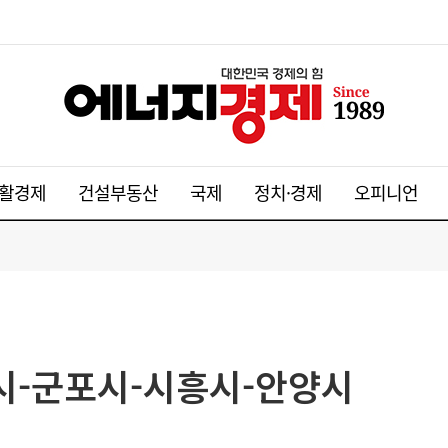
활경제
건설부동산
국제
정치·경제
오피니언
명시-군포시-시흥시-안양시