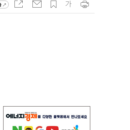
가
컴투스, 회심의 역작 내놨다…‘제우스: 오만
14:00
의 신’ 26일 출격
“날아라 필랑트여”…세단을 닮은 하이브리드
12:11
SUV의 정답