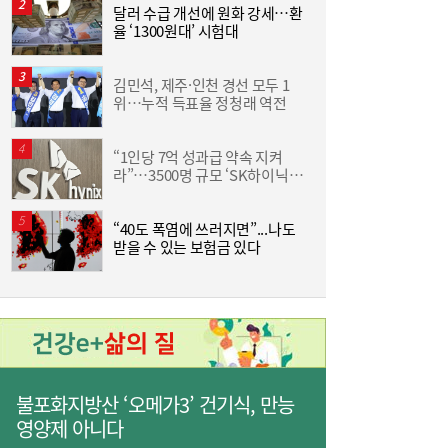
달러 수급 개선에 원화 강세…환
나란히 대출 키웠지만…희비 갈린 ‘카뱅·케
10:26
율 ‘1300원대’ 시험대
인
뱅’, 비이자 동력 승부수
김민석, 제주·인천 경선 모두 1
위…누적 득표율 정청래 역전
“1인당 7억 성과급 약속 지켜
라”…3500명 규모 ‘SK하이닉스
이
‘흥국·한화·한투’ 3파전...KDB생명 매각,
10:21
통합 노조’ 추진
5000억 간극 좁힐까
“40도 폭염에 쓰러지면”...나도
‘
받을 수 있는 보험금 있다
생
불포화지방산 ‘오메가3’ 건기식, 만능
영양제 아니다