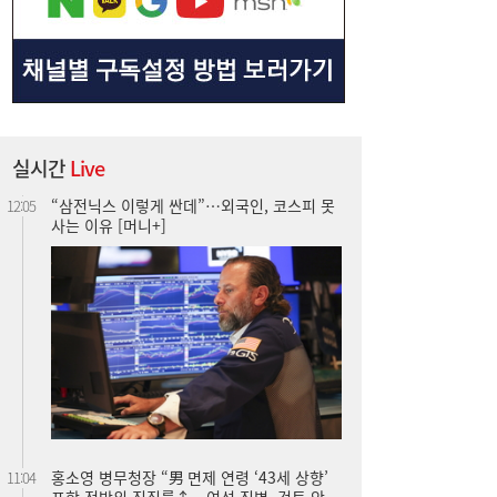
실시간
Live
“삼전닉스 이렇게 싼데”…외국인, 코스피 못
12:05
사는 이유 [머니+]
홍소영 병무청장 “男 면제 연령 ‘43세 상향’
11:04
포함 전방위 징집률↑…여성 징병, 검토 안