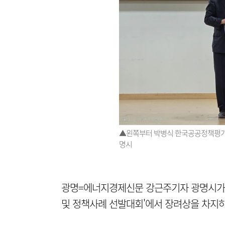
▲왼쪽부터 박병식 한국공공정책평가협
명시
광명=에너지경제신문 강근주기자 광명시가 
및 정책사례 선발대회'에서 장려상을 차지하