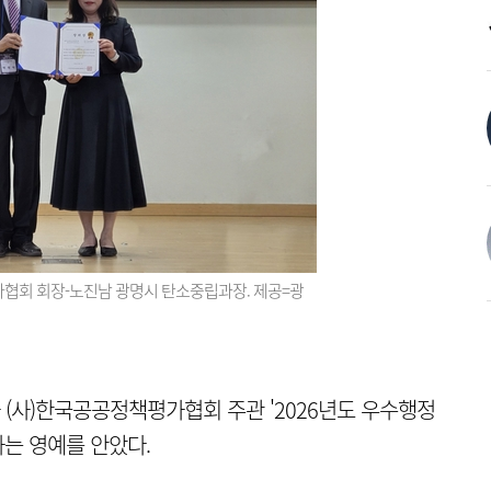
회 회장-노진남 광명시 탄소중립과장. 제공=광
(사)한국공공정책평가협회 주관 '2026년도 우수행정
는 영예를 안았다.