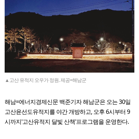
▲고산 유적지 오우가 정원. 제공=해남군
해남=에너지경제신문 백준기자 해남군은 오는 30일
고산윤선도유적지를 야간 개방하고, 오후 6시부터 9
시까지'고산유적지 달빛 산책'프로그램을 운영한다.