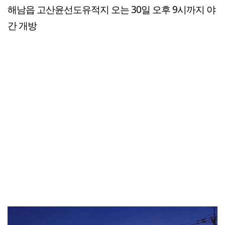
해남읍 고산윤선도유적지 오는 30일 오후 9시까지 야
간 개방