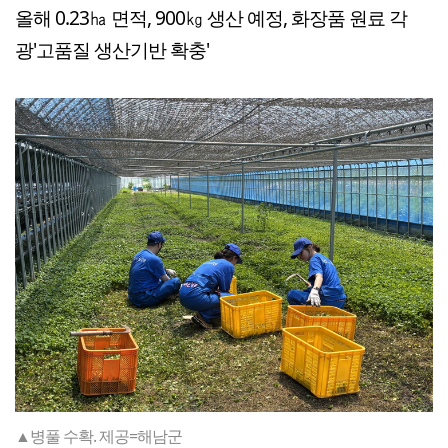
올해 0.23㏊ 면적, 900㎏ 생산 예정, 화장품 원료 각
광'고품질 생산기반 확충'
▲병풀 수확. 제공=해남군