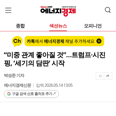
종합
섹션뉴스
오피니언
“미중 관계 좋아질 것”…트럼프·시진
핑, ‘세기의 담판’ 시작
박성준 기자
가
에너지경제신문
입력 2026.05.14 13:05
구글 검색 선호 출처로 추가