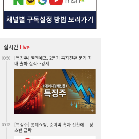
[특징주] 엘앤에프, 2분기 흑자전환·분기 최
09:50
실시간
Live
대 출하 실적…강세
[특징주] 롯데쇼핑, 순이익 흑자 전환에도 장
09:18
초반 급락