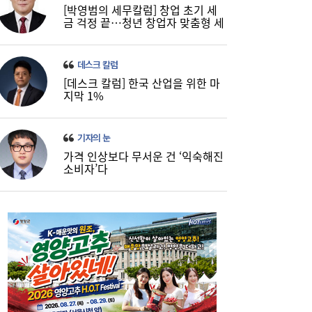
[박영범의 세무칼럼] 창업 초기 세
금 걱정 끝…청년 창업자 맞춤형 세
정 지원 확대
데스크 칼럼
[데스크 칼럼] 한국 산업을 위한 마
지막 1%
기자의 눈
가격 인상보다 무서운 건 ‘익숙해진
소비자’다