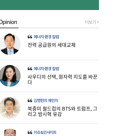
Opinion
더보기 +
호르무즈 불안에 뉴욕증시 약세…코스피 저
08:33
에너지·환경 칼럼
가 매수 유입될까[장전시황]
전력 공급원의 세대교체
에너지·환경 칼럼
사우디의 선택, 원자력 지도를 바꾼
다
김병헌의 체인지
북중미 월드컵의 BTS와 트럼프, 그
리고 방시혁 유감
이슈&인사이트