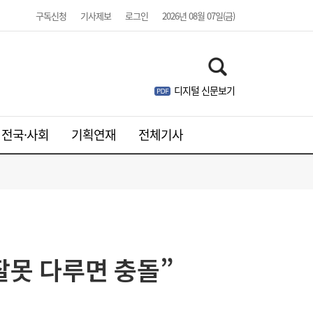
구독신청
기사제보
로그인
2026년 08월 07일(금)
디지털 신문보기
전국·사회
기획연재
전체기사
한전기술지주 출범…에너지 혁신기술 사업화
10:30
잘못 다루면 충돌”
·유니콘 육성 나선다