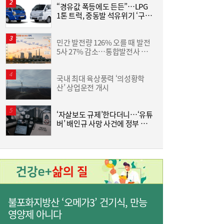
“경유값 폭등에도 든든”…LPG
동
1톤 트럭, 중동발 석유위기 ‘구원
화
투수’
6
민간 발전량 126% 오를 때 발전
“
“8월 둘째 주 역대 최대 전력수요 97.1GW 넘
5사 27% 감소…통합발전사 출
미
09:07
을 수도”
범으로 진검승부 예고
국내 최대 육상풍력 ‘의성황학
조
산’ 상업운전 개시
삼
‘
‘자살보도 규제’한다더니…‘유튜
“
버’ 배인규 사망 사건에 정부 대
다
책 맹점 드러났다
“농협 지방 간다?”…산은 때보다 판 커진 금
08:53
융기관 지방이전 논란
불포화지방산 ‘오메가3’ 건기식, 만능
영양제 아니다