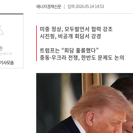
에너지경제신문
|
입력 2026.05.14 14:53
미중 정상, 모두발언서 협력 강조
시진핑, 비공개 회담서 강경
준
트럼프는 “회담 훌륭했다”
@ekn.kr
중동·우크라 전쟁, 한반도 문제도 논의
 기사모음