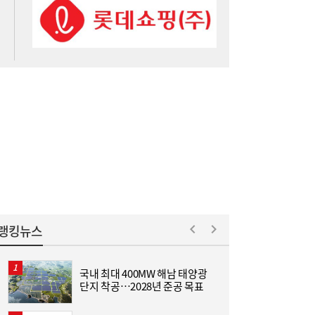
“201g, 이렇게 가벼워졌어?” 갤럭시 폴더블
09:15
오늘 출격
“원정 출산 자녀에 美 시민권 금지”…트럼프,
09:09
행정명령 서명
랭킹뉴스
국내 최대 400MW 해남 태양광
[
단지 착공…2028년 준공 목표
집
위