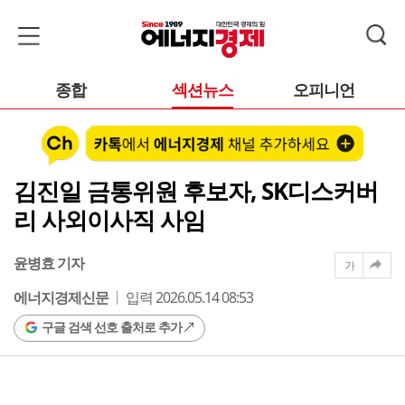
종합
섹션뉴스
오피니언
김진일 금통위원 후보자, SK디스커버
리 사외이사직 사임
윤병효 기자
가
에너지경제신문
입력 2026.05.14 08:53
구글 검색 선호 출처로 추가