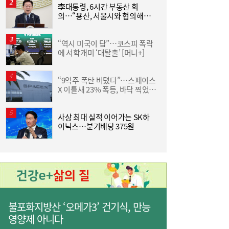
李대통령, 6시간 부동산 회
의…“용산, 서울시와 협의해야”
D
공급대책 속도
“역시 미국이 답”…코스피 폭락
통
“9억주 폭탄 버텼다”…스페이스X 이틀새
10:59
에 서학개미 ‘대탈출’ [머니+]
은
23% 폭등, 바닥 찍었나 [머니+]
“9억주 폭탄 버텼다”…스페이스
서
X 이틀새 23% 폭등, 바닥 찍었나
[머니+]
사상 최대 실적 이어가는 SK하
야
이닉스…분기배당 375원
단
주유소 기름값 12주 연속 하락…다음주는?
10:08
불포화지방산 ‘오메가3’ 건기식, 만능
영양제 아니다