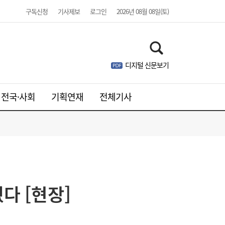
구독신청
기사제보
로그인
2026년 08월 08일(토)
디지털 신문보기
전국·사회
기획연재
전체기사
달러 수급 개선에 원화 강세…환율 ‘1300원
17:05
대’ 시험대
다 [현장]