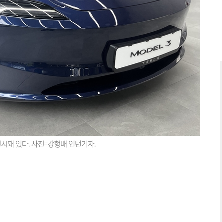
 전시돼 있다. 사진=강형배 인턴기자.