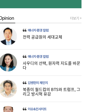
Opinion
더보기 +
에너지·환경 칼럼
가스공사 실적 상승에도 미수금 14조원…요
09:10
금 조정·지원 절실
전력 공급원의 세대교체
에너지·환경 칼럼
사우디의 선택, 원자력 지도를 바꾼
다
김병헌의 체인지
북중미 월드컵의 BTS와 트럼프, 그
리고 방시혁 유감
이슈&인사이트