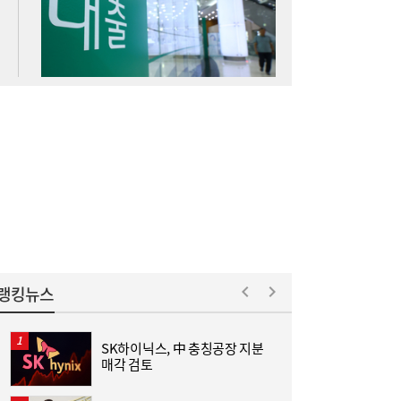
“역시 미국이 답”…코스피 폭락에 서학개미
11:20
‘대탈출’ [머니+]
이쯤되면 ‘내홍위’…국힘 윤리위원 또 사퇴,
11:15
윤리위 내부 갈등 확산
랭킹뉴스
SK하이닉스, 中 충칭공장 지분
매각 검토