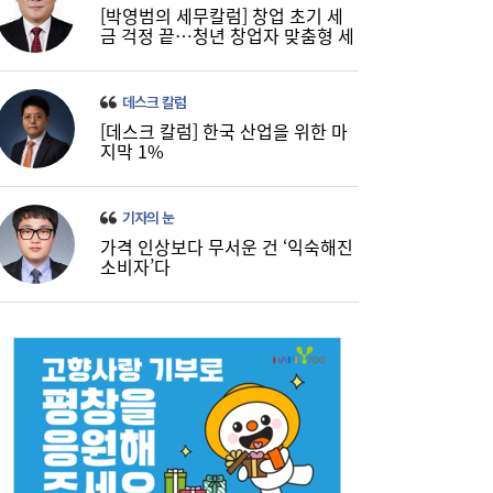
[박영범의 세무칼럼] 창업 초기 세
금 걱정 끝…청년 창업자 맞춤형 세
정 지원 확대
데스크 칼럼
[데스크 칼럼] 한국 산업을 위한 마
지막 1%
기자의 눈
가격 인상보다 무서운 건 ‘익숙해진
소비자’다