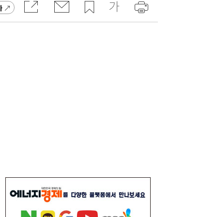
가
“40도 폭염에 쓰러지면”...나도 받을 수 있는
16:06
보험금 있다
李대통령, ISA·‘주가 누르기 방지법’ 재검토
16:03
지시…여야 엇갈린 반응