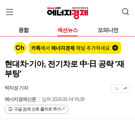
종합
섹션뉴스
오피니언
현대차·기아, 전기차로 中·日 공략 ‘재
부팅’
박지성 기자
가
에너지경제신문
입력 2026.05.14 16:30
구글 검색 선호 출처로 추가