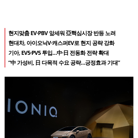
현지맞춤 EV·PBV 앞세워 亞핵심시장 반등 노려
현대차, 아이오닉V·캐스퍼EV로 현지 공략 강화
기아, EV5·PV5 투입…中·日 전동화 전략 확대
“中 가성비, 日 다목적 수요 공략…긍정효과 기대”