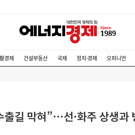
활경제
건설부동산
국제
정치·경제
오피니언
수출길 막혀”…선·화주 상생과 