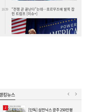
“누가 되든 한쪽은 공천 학살”…선 넘은 ‘석
16:18
청대전’, 분당 역사까지 소환했다
코스피 약보합 마감…반도체 혼조세에도 기
16:17
관 순매수로 낙폭 제한 [마감시황]
랭킹뉴스
[단독] 삼전닉스 광주 250만평
[