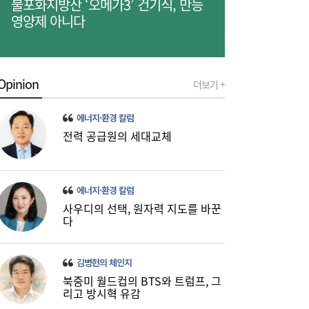
불포화지방산 ‘오메가3’ 건기식, 만능
영양제 아니다
Opinion
더보기 +
에너지·환경 칼럼
전력 공급원의 세대교체
에너지·환경 칼럼
사우디의 선택, 원자력 지도를 바꾼
다
[보험·카드사 풍향계] 교보생명, 유병자 건강
15:31
김병헌의 체인지
보험 패러다임 바꾼다 外
북중미 월드컵의 BTS와 트럼프, 그
리고 방시혁 유감