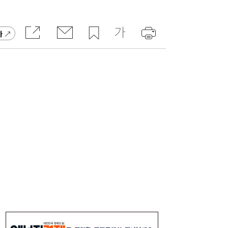
락 부른 ‘루빈 리스크’
가
‘북극항로 선구자’ 김태유 교수, 대통령 직속
16:47
규제합리화위 부위원장 위촉
7전8기 KDB생명 매각...‘흥국·한투·한화생명’
16:41