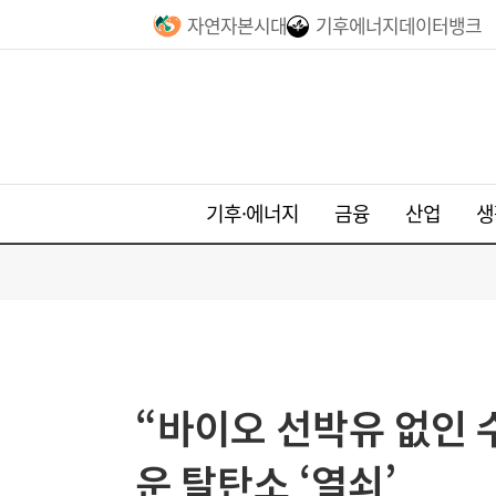
자연자본시대
기후에너지데이터뱅크
기후·에너지
금융
산업
생
“바이오 선박유 없인 
운 탈탄소 ‘열쇠’