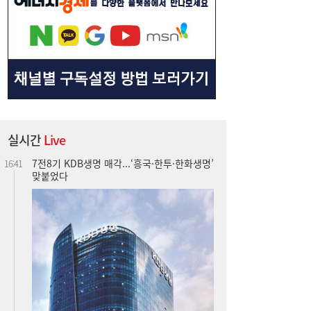
맞붙었다
실시간
Live
“전쟁 곧 끝난다”는데…호르무즈에 발목 잡
16:39
힌 트럼프 [이슈+]