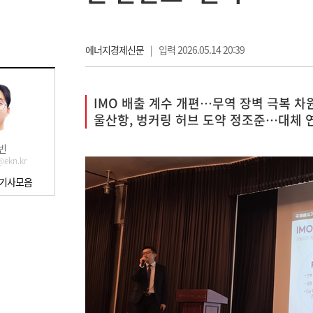
에너지경제신문
|
입력 2026.05.14 20:39
IMO 배출 계수 개편…무역 장벽 극복 차원
울산항, 벙커링 허브 도약 정조준…대체 
빈
@ekn.kr
 기사모음