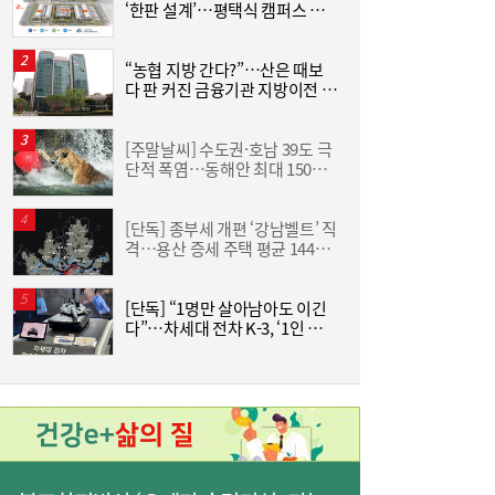
‘한판 설계’…평택식 캠퍼스 들
한성우·이성현, 첫 패션 룩북 촬영 마쳐…키
15:38
어선다
즈 모델 활동 본격화
“농협 지방 간다?”…산은 때보
한
다 판 커진 금융기관 지방이전 논
기
란
[주말날씨] 수도권·호남 39도 극
“
단적 폭염…동해안 최대 150㎜
럭
폭우 비상
[단독] 종부세 개편 ‘강남벨트’ 직
격…용산 증세 주택 평균 1449
분
만원 늘어
[단독] “1명만 살아남아도 이긴
美
[금융 풍향계] NH농협은행, 최고 연 7.3%
15:32
다”…차세대 전차 K-3, ‘1인 교전
‘모두트래블리적금’ 조기 완판 外
·AI 조준’ 기능 탑재
혜