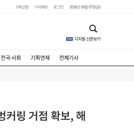
구독신청
기사제보
로그인
2026년 08월 07일(금)
디지털 신문보기
전국·사회
기획연재
전체기사
유저에 굿즈 주면 사행성 조장?…“시대 맞춰
17:13
게임법 바꿔야”
벙커링 거점 확보, 해
“15% 빠졌는데 사도 되나”...SK하이닉스 급
17:05