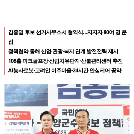
김홍열 후보 선거사무소서 협약식…지지자 80여 명 운
집
정책협약 통해 산업·관광·복지 연계 발전전략 제시
108홀 파크골프장·산림치유단지·산불관리센터 추진
AI농사로봇·고려인 이주마을·24시간 안심케어 공약