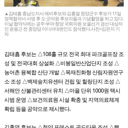
▲김태흠 충남도지사 예비후보와 김홍열 청양군수 후보가 11일
정책협약서 서명 후 도·군의원 후보자들과 기념촬영을 하고 있다.
이날 협약식에는 공주·부여·청양 국회의원 보궐선거 경선 대상자
인 윤용근 전 중앙당 미디어대변인도 참석했다.사진=김은지 기
자
김태흠 후보는 △108홀 규모 전국 최대 파크골프장 조
성 및 전국대회 상설화 △비봉일반산업단지 조성 △
농어촌 융복합 산단 개발 △목재친화형 산림자원연구
소 조성 △백제숲치유센터 건립 및 힐링단지 조성 △
서해안 산불관리센터 유치 △마을 단위 1000원 택시
시범 운영 △보건의료원 시설 확충 및 지역의료체계
확립 등을 공약으로 제시했다.
김홍열 후보는 △청양 포레스트 골드타운 조성 △햇