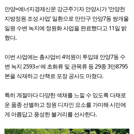
안양=에너지경제신문 강근주기자 안양시가 '안양천
지방정원 조성 사업' 일환으로 만안구 안양7동 쌍개울
일원 수변 녹지에 정원화 사업을 완료했다고 11일 밝
혔다.
이번 사업에는 총사업비 4억원이 투입돼 안양7동 수
변 녹지 2593㎡에 초화류 및 관목류 등 29종 3만8795
본을 식재하고 산책로 포장 공사도 마쳤다.
특히 계절마다 다양한 색채를 느낄 수 있도록 다채로
운 품종 선별하고 정원 디자인 요소를 가미해 시민에
게 아름답고 풍성한 볼거리를 선사한다.