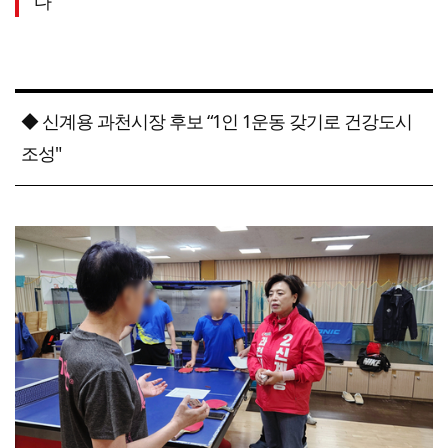
다"
◆ 신계용 과천시장 후보 “1인 1운동 갖기로 건강도시
조성"