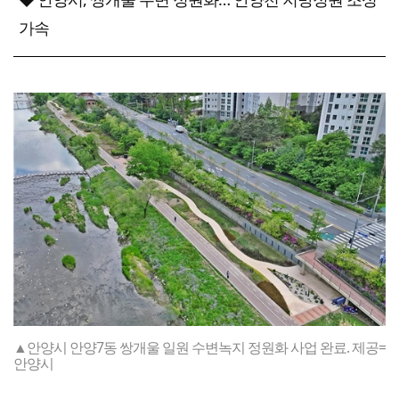
가속
▲안양시 안양7동 쌍개울 일원 수변녹지 정원화 사업 완료. 제공=
안양시