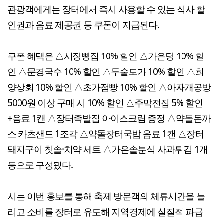
관광객에게는 장터에서 즉시 사용할 수 있는 식사 할
인권과 음료 제공권 등 쿠폰이 지급된다.
쿠폰 혜택은 △시장빵집 10% 할인 △가은당 10% 할
인 △문경국수 10% 할인 △두술도가 10% 할인 △희
양상회 10% 할인 △초가점빵 10% 할인 △아자개공방
5000원 이상 구매 시 10% 할인 △주막전집 5% 할인
+음료 1캔 △장터족발집 아이스크림 증정 △약돌돈까
스 카츠샌드 1조각 △약돌장터국밥 음료 1캔 △장터
돼지구이 칫솔·치약 세트 △가은솥분식 사과튀김 1개
등으로 구성됐다.
시는 이번 홍보를 통해 축제 방문객의 체류시간을 늘
리고 소비를 장터로 유도해 지역경제에 실질적 파급