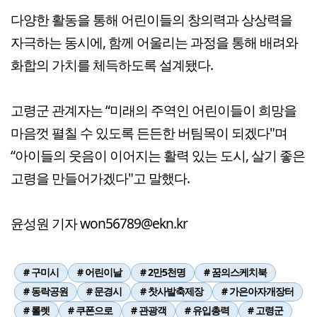
다양한 활동을 통해 어린이들의 창의력과 상상력을
자극하는 동시에, 함께 어울리는 과정을 통해 배려와
화합의 가치를 체득하도록 설계됐다.
고령군 관계자는 “미래의 주역인 어린이들이 희망을
마음껏 펼칠 수 있도록 든든한 버팀목이 되겠다"며
“아이들의 웃음이 이어지는 활력 있는 도시, 살기 좋은
고령을 만들어가겠다"고 말했다.
윤성원 기자 won56789@ekn.kr
# 구미시
# 어린이날
# 2만5천명
# 꿈의스케치북
# 동락공원
# 문경시
# 찻사발축제장
# 가은아자개장터
# 롤렛
# 쿠폰으로
# 관광객
# 유입총력
# 고령군