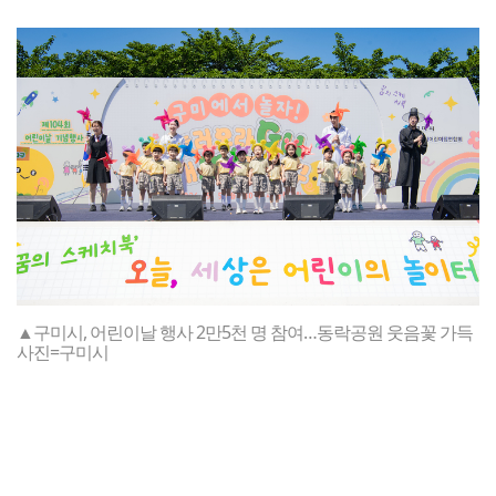
▲구미시, 어린이날 행사 2만5천 명 참여…동락공원 웃음꽃 가득
사진=구미시