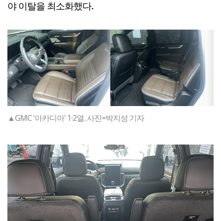
야 이탈을 최소화했다.
▲GMC '아카디아' 1·2열. 사진=박지성 기자