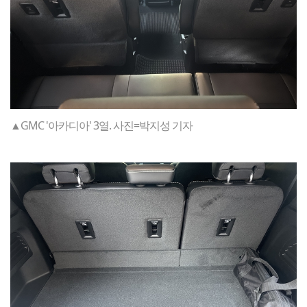
▲GMC '아카디아' 3열. 사진=박지성 기자