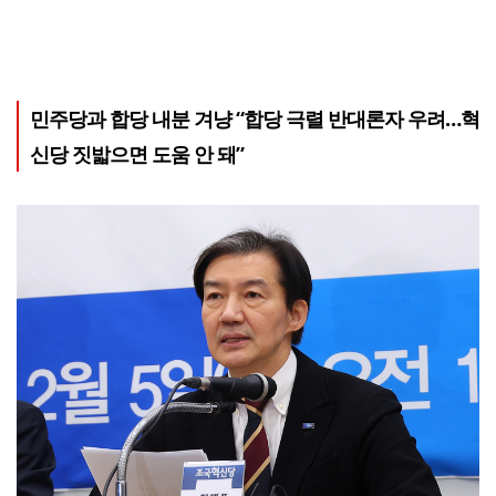
민주당과 합당 내분 겨냥 “합당 극렬 반대론자 우려…혁
신당 짓밟으면 도움 안 돼”