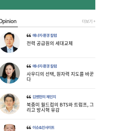
“9억주 폭탄 버텼다”…스페이스X 이틀새
10:59
23% 폭등, 바닥 찍었나 [머니+]
Opinion
더보기 +
에너지·환경 칼럼
전력 공급원의 세대교체
에너지·환경 칼럼
사우디의 선택, 원자력 지도를 바꾼
주유소 기름값 12주 연속 하락…다음주는?
10:08
다
김병헌의 체인지
북중미 월드컵의 BTS와 트럼프, 그
리고 방시혁 유감
이슈&인사이트