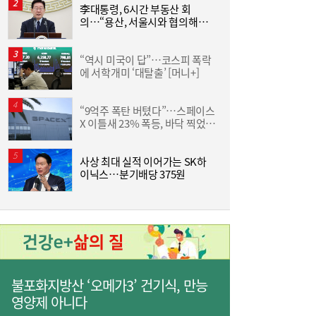
李대통령, 6시간 부동산 회
야
의…“용산, 서울시와 협의해야”
단
공급대책 속도
“역시 미국이 답”…코스피 폭락
에 서학개미 ‘대탈출’ [머니+]
D
“9억주 폭탄 버텼다”…스페이스
서
X 이틀새 23% 폭등, 바닥 찍었나
[머니+]
이쯤되면 ‘내홍위’…국힘 윤리위원 또 사퇴,
11:15
사상 최대 실적 이어가는 SK하
통
윤리위 내부 갈등 확산
이닉스…분기배당 375원
은
불포화지방산 ‘오메가3’ 건기식, 만능
영양제 아니다