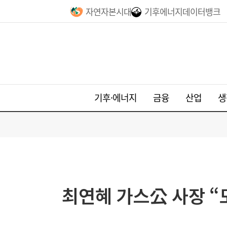
자연자본시대
기후에너지데이터뱅크
기후·에너지
금융
산업
생
최연혜 가스公 사장 “모