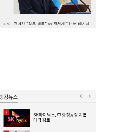
김민석 “갈등 제로” vs 정청래 “한 번 배신하
14:24
면 또”…제주서 난타전
줄었던 中企 대출, 한 달 만에 반등…5대 은
13:11
행, 기업대출 확대
랭킹뉴스
SK하이닉스, 中 충칭공장 지분
매각 검토
“역시 미국이 답”…코스피 폭락에 서학개미
11:20
‘대탈출’ [머니+]