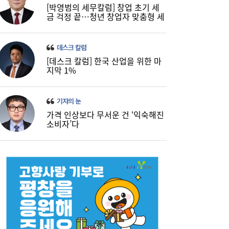
[박영범의 세무칼럼] 창업 초기 세
금 걱정 끝…청년 창업자 맞춤형 세
정 지원 확대
데스크 칼럼
[데스크 칼럼] 한국 산업을 위한 마
지막 1%
기자의 눈
가격 인상보다 무서운 건 ‘익숙해진
소비자’다