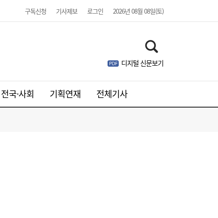
구독신청
기사제보
로그인
2026년 08월 08일(토)
디지털 신문보기
전국·사회
기획연재
전체기사
[송윤주의 부동산생태계] 첫발 뗀 ‘적금주
18:05
택’…주거사다리 기능할까