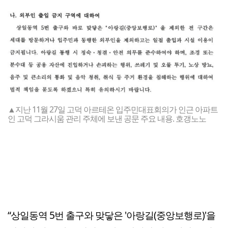
▲지난 11월 27일 고덕 아르테온 입주민대표회의가 인근 아파트
인 고덕 그라시움 관리 주체에 보낸 공문 주요 내용. 호갱노노
“상일동역 5번 출구와 맞닿은 '아랑길(중앙보행로)'을