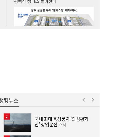
연이은 폭염, 구윤철 부총리 쪽방촌 찾
11:25
아…“취약계층에 더 가혹, 지원 지속”
랭킹뉴스
국내 최대 육상풍력 ‘의성황학
동
산’ 상업운전 개시
화
6