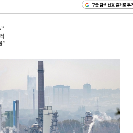
구글 검색 선호 출처로 추
”
지적
를”