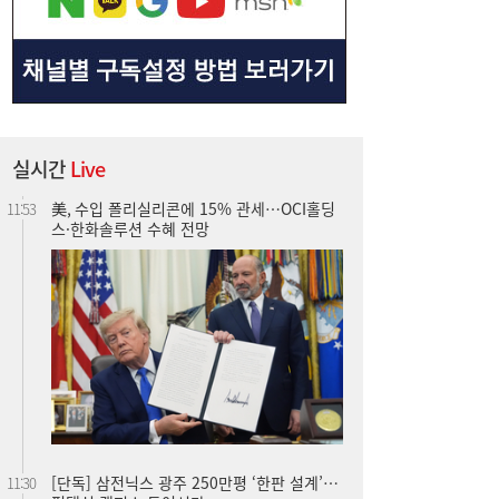
실시간
Live
美, 수입 폴리실리콘에 15% 관세…OCI홀딩
11:53
스·한화솔루션 수혜 전망
[단독] 삼전닉스 광주 250만평 ‘한판 설계’…
11:30
평택식 캠퍼스 들어선다