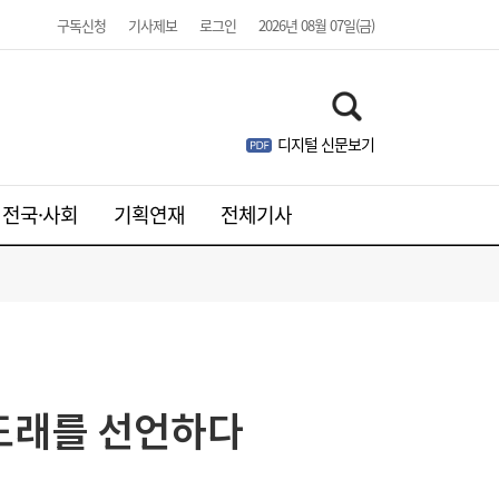
구독신청
기사제보
로그인
2026년 08월 07일(금)
디지털 신문보기
전국·사회
기획연재
전체기사
[주말날씨] 수도권·호남 39도 극단적 폭염…
13:24
동해안 최대 150㎜ 폭우 비상
’ 도래를 선언하다