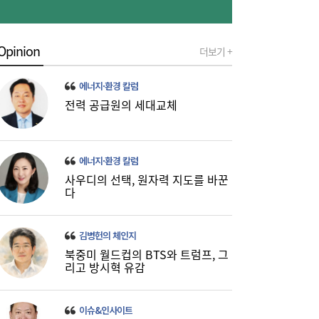
[단독] 종부세 개편 ‘강남벨트’ 직격…용산 증
10:55
세 주택 평균 1449만원 늘어
Opinion
더보기 +
에너지·환경 칼럼
전력 공급원의 세대교체
에너지·환경 칼럼
사우디의 선택, 원자력 지도를 바꾼
다
한전기술지주 출범…에너지 혁신기술 사업화
10:30
김병헌의 체인지
·유니콘 육성 나선다
북중미 월드컵의 BTS와 트럼프, 그
리고 방시혁 유감
이슈&인사이트