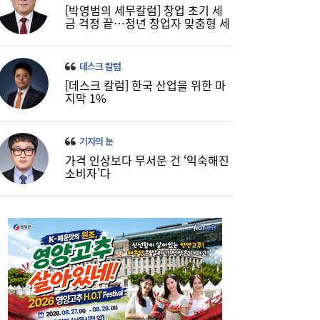
[박영범의 세무칼럼] 창업 초기 세
금 걱정 끝…청년 창업자 맞춤형 세
정 지원 확대
데스크 칼럼
[데스크 칼럼] 한국 산업을 위한 마
지막 1%
기자의 눈
가격 인상보다 무서운 건 ‘익숙해진
소비자’다