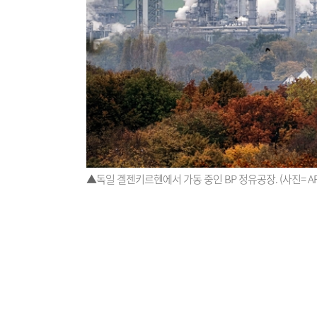
▲독일 겔젠키르헨에서 가동 중인 BP 정유공장. (사진= A