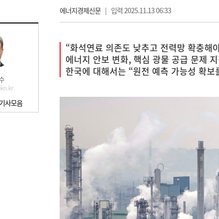
에너지경제신문
|
입력 2025.11.13 06:33
“화석연료 의존도 낮추고 전력망 확충해야
에너지 안보 변화, 핵심 광물 공급 문제 
한국에 대해서는 “원전 예측 가능성 확보
수
kn.kr
 기사모음