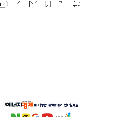
가
[단독] “상가 단독 재건축 의사 밝힌 적 없
12:39
다”…임시관리인 답변에 올림픽선수촌 공방
새 국면
경제 전망 불확실한데…‘닥터 코퍼’ 신고가
12:01
찍은 이유는 [머니+]