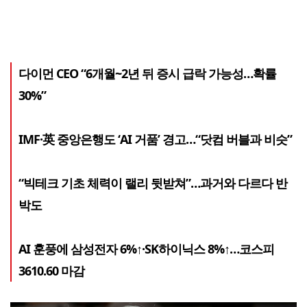
다이먼 CEO “6개월~2년 뒤 증시 급락 가능성…확률
30%”
IMF·英 중앙은행도 ‘AI 거품’ 경고…“닷컴 버블과 비슷”
“빅테크 기초 체력이 랠리 뒷받쳐”…과거와 다르다 반
박도
AI 훈풍에 삼성전자 6%↑·SK하이닉스 8%↑…코스피
3610.60 마감