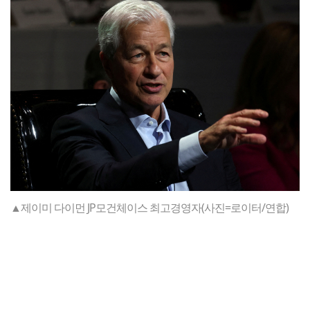
▲제이미 다이먼 JP모건체이스 최고경영자(사진=로이터/연합)