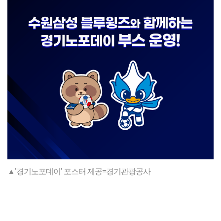
▲'경기노포데이' 포스터 제공=경기관광공사