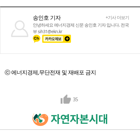
송인호 기자
+기사 더보기
안녕하세요 에너지경제 신문 송인호 기자 입니다. 전국
부 sih31@ekn.kr
ⓒ 에너지경제,무단전재 및 재배포 금지
35