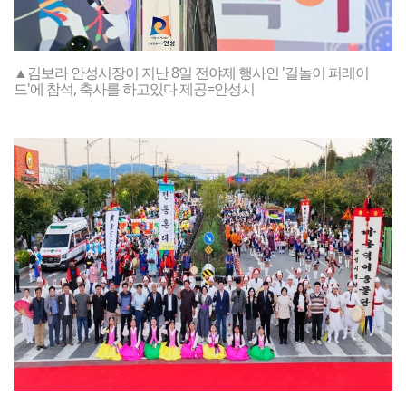
▲김보라 안성시장이 지난 8일 전야제 행사인 '길놀이 퍼레이
드'에 참석, 축사를 하고있다 제공=안성시