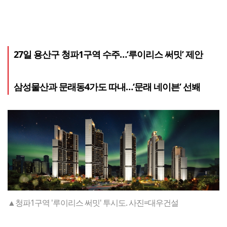
27일 용산구 청파1구역 수주…‘루이리스 써밋’ 제안
삼성물산과 문래동4가도 따내…‘문래 네이븐’ 선봬
▲청파1구역 '루이리스 써밋' 투시도. 사진=대우건설