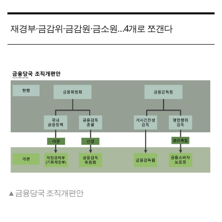
재경부·금감위·금감원·금소원…4개로 쪼갠다
▲금융당국 조직개편안