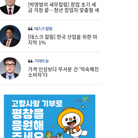
[박영범의 세무칼럼] 창업 초기 세
금 걱정 끝…청년 창업자 맞춤형 세
정 지원 확대
데스크 칼럼
[데스크 칼럼] 한국 산업을 위한 마
지막 1%
기자의 눈
가격 인상보다 무서운 건 ‘익숙해진
소비자’다