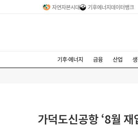
자연자본시대
기후에너지데이터뱅크
기후·에너지
금융
산업
생
가덕도신공항 ‘8월 재