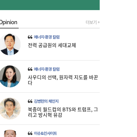
Opinion
더보기 +
에너지·환경 칼럼
전력 공급원의 세대교체
이쯤되면 ‘내홍위’…국힘 윤리위원 또 사퇴,
11:15
윤리위 내부 갈등 확산
에너지·환경 칼럼
사우디의 선택, 원자력 지도를 바꾼
다
김병헌의 체인지
북중미 월드컵의 BTS와 트럼프, 그
리고 방시혁 유감
이슈&인사이트