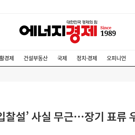
활경제
건설부동산
국제
정치·경제
오피니언
입찰설’ 사실 무근…장기 표류 