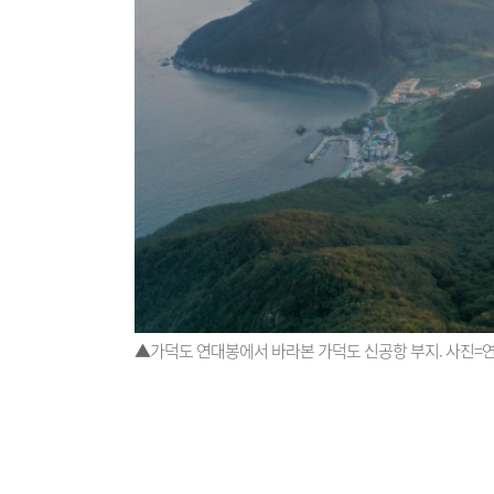
▲가덕도 연대봉에서 바라본 가덕도 신공항 부지. 사진=