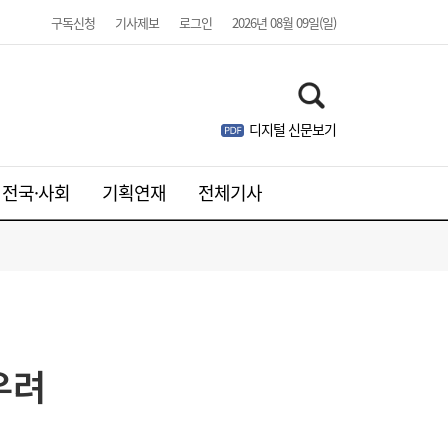
구독신청
기사제보
로그인
2026년 08월 09일(일)
디지털 신문보기
전국·사회
기획연재
전체기사
김민석, 제주·인천 경선 모두 1위…누적 득표
19:36
우려
율 정청래 역전