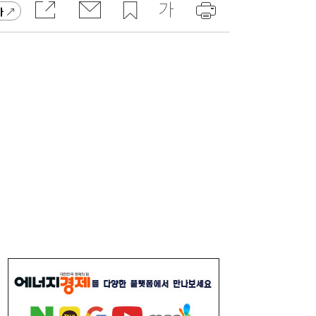
가
[속보] 김민석, 與전당대회 제주·인천 당원투
19:27
표서 승리…2위 정청래·3위 송영길
[송윤주의 부동산생태계] 첫발 뗀 ‘적금주
18:05
택’…주거사다리 기능할까