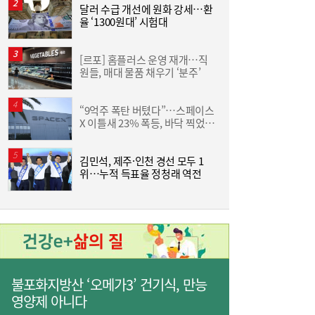
면 또”…제주서 난타전
달러 수급 개선에 원화 강세…환
율 ‘1300원대’ 시험대
[르포] 홈플러스 운영 재개…직
야
원들, 매대 물품 채우기 ‘분주’
단
“9억주 폭탄 버텼다”…스페이스
줄었던 中企 대출, 한 달 만에 반등…5대 은
13:11
X 이틀새 23% 폭등, 바닥 찍었나
원
행, 기업대출 확대
[머니+]
김민석, 제주·인천 경선 모두 1
위…누적 득표율 정청래 역전
불포화지방산 ‘오메가3’ 건기식, 만능
“역시 미국이 답”…코스피 폭락에 서학개미
11:20
영양제 아니다
‘대탈출’ [머니+]