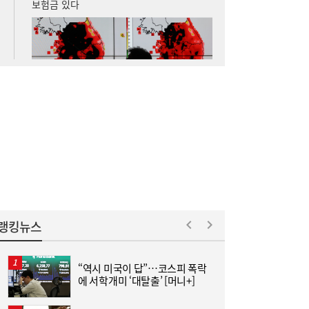
李대통령, ISA·‘주가 누르기 방지법’ 재검토
16:03
지시…여야 엇갈린 반응
랭킹뉴스
“역시 미국이 답”…코스피 폭락
“
에 서학개미 ‘대탈출’ [머니+]
받
김민석 “갈등 제로” vs 정청래 “한 번 배신하
14:24