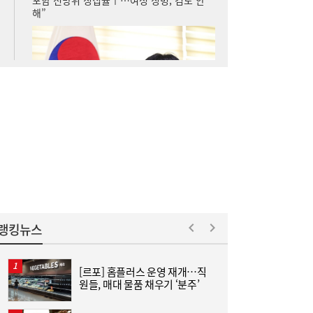
랭킹뉴스
[르포] 홈플러스 운영 재개…직
나란히 대출 키웠지만…희비 갈린 ‘카뱅·케
10:26
원들, 매대 물품 채우기 ‘분주’
인
뱅’, 비이자 동력 승부수