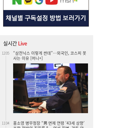
“삼전닉스 이렇게 싼데”…외국인, 코스피 못
12:05
사는 이유 [머니+]
실시간
Live
홍소영 병무청장 “男 면제 연령 ‘43세 상향’
11:04
포함 전방위 징집률↑…여성 징병, 검토 안
해”