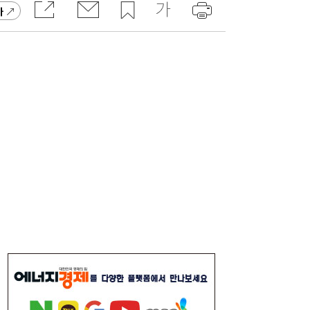
가
컴투스, 회심의 역작 내놨다…‘제우스: 오만
14:00
의 신’ 26일 출격
“날아라 필랑트여”…세단을 닮은 하이브리드
12:11
SUV의 정답