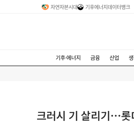
자연자본시대
기후에너지데이터뱅크
기후·에너지
금융
산업
생
크러시 기 살리기…롯