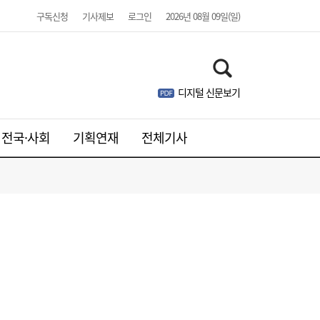
구독신청
기사제보
로그인
2026년 08월 09일(일)
디지털 신문보기
전국·사회
기획연재
전체기사
1600원 넘보던 환율, 한 달 새 1400원대 초
14:09
반으로↓…1~7월 월 평균 변동폭 47원