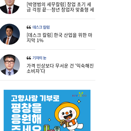
[박영범의 세무칼럼] 창업 초기 세
금 걱정 끝…청년 창업자 맞춤형 세
정 지원 확대
데스크 칼럼
“1인당 7억 성과급 약속 지켜라”…3500명
09:51
[데스크 칼럼] 한국 산업을 위한 마
규모 ‘SK하이닉스 통합 노조’ 추진
지막 1%
기자의 눈
가격 인상보다 무서운 건 ‘익숙해진
소비자’다