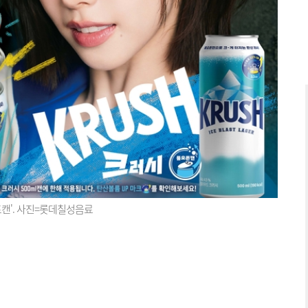
캔'. 사진=롯데칠성음료