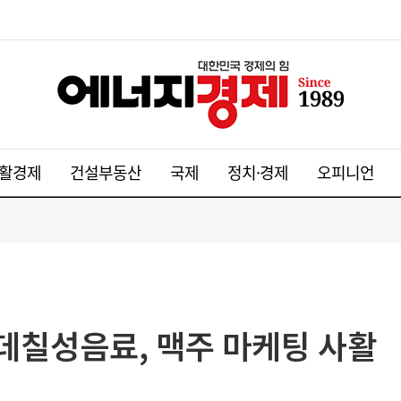
활경제
건설부동산
국제
정치·경제
오피니언
데칠성음료, 맥주 마케팅 사활