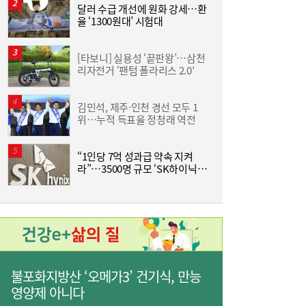
달러 수급 개선에 원화 강세…환
율 ‘1300원대’ 시험대
이
[타보니] 실용성 ‘끝판왕’…삼천
홍
리자전거 ‘팬텀 폴라리스 2.0’
‘
‘흥국·한화·한투’ 3파전...KDB생명 매각,
10:21
↑
5000억 간극 좁힐까
김민석, 제주·인천 경선 모두 1
위…누적 득표율 정청래 역전
“1인당 7억 성과급 약속 지켜
‘
라”…3500명 규모 ‘SK하이닉스
생
통합 노조’ 추진
불포화지방산 ‘오메가3’ 건기식, 만능
영양제 아니다