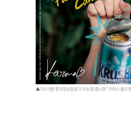
▲지난 5월 롯데칠성음료가 리뉴얼 출시한 '크러시 풀오프