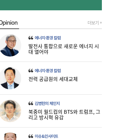
Opinion
더보기 +
‘릴레이 흑자 전환’에도 못 웃는 K석화…변수
10:19
는 독일 ‘라인강’ 수위
에너지·환경 칼럼
발전사 통합으로 새로운 에너지 시
대 열어야
에너지·환경 칼럼
전력 공급원의 세대교체
“금리보다 한도가 문제”...대출시장 더 팍팍
10:06
김병헌의 체인지
해진다
북중미 월드컵의 BTS와 트럼프, 그
리고 방시혁 유감
이슈&인사이트