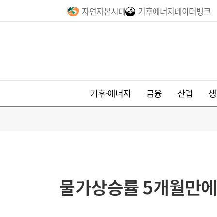
자연자본시대
기후에너지데이터뱅크
기후·에너지
금융
산업
생
물가상승률 5개월만에