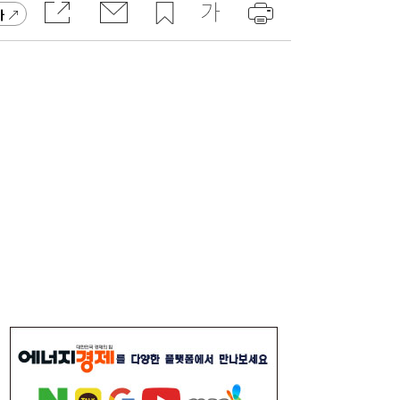
가
“역시 미국이 답”…코스피 폭락에 서학개미
11:20
‘대탈출’ [머니+]
이쯤되면 ‘내홍위’…국힘 윤리위원 또 사퇴,
11:15
윤리위 내부 갈등 확산