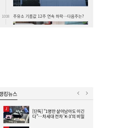
가스공사 실적 상승에도 미수금 14조원…요
09:10
금 조정·지원 절실
랭킹뉴스
[단독] “1명만 살아남아도 이긴
“
다”…차세대 전차 ‘K-3’의 비밀
김
+
[주말N게임] 24주년 맞은 장수게임 ‘라그나
08:00
로크 온라인’