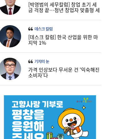
[박영범의 세무칼럼] 창업 초기 세
금 걱정 끝…청년 창업자 맞춤형 세
정 지원 확대
데스크 칼럼
[데스크 칼럼] 한국 산업을 위한 마
지막 1%
기자의 눈
가격 인상보다 무서운 건 ‘익숙해진
소비자’다