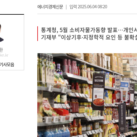
에너지경제신문
|
입력 2025.06.04 08:20
통계청, 5월 소비자물가동향 발표…개인서비
기재부 “이상기후·지정학적 요인 등 불확
환
kn.kr
 기사모음