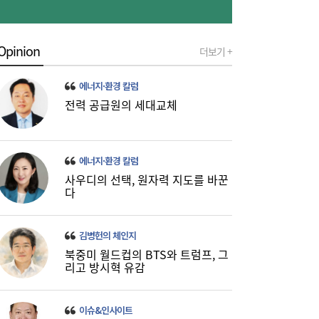
Opinion
더보기 +
美 하원, 한국 정통망법 개정에 공식 항의…
06:00
방미통위 “차별 아니다” 반박
에너지·환경 칼럼
전력 공급원의 세대교체
에너지·환경 칼럼
사우디의 선택, 원자력 지도를 바꾼
다
SK하이닉스, 中 충칭공장 지분 매각 검토
23:44
김병헌의 체인지
북중미 월드컵의 BTS와 트럼프, 그
리고 방시혁 유감
이슈&인사이트