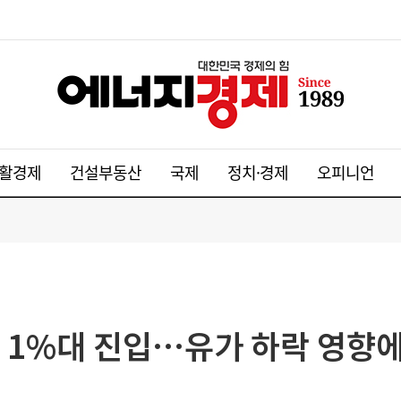
활경제
건설부동산
국제
정치·경제
오피니언
 1%대 진입…유가 하락 영향