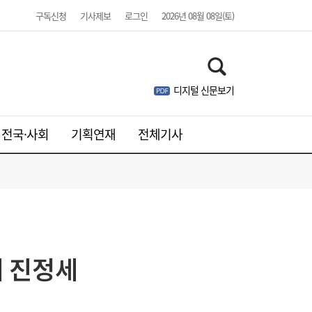
구독신청
기사제보
로그인
2026년 08월 08일(토)
디지털 신문보기
전국·사회
기획연재
전체기사
줄었던 中企 대출, 한 달 만에 반등…5대 은
13:11
행, 기업대출 확대
에 진정세