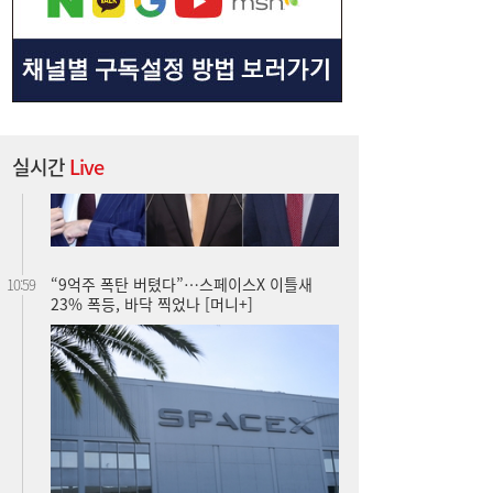
실시간
Live
“9억주 폭탄 버텼다”…스페이스X 이틀새
10:59
23% 폭등, 바닥 찍었나 [머니+]
주유소 기름값 12주 연속 하락…다음주는?
10:08