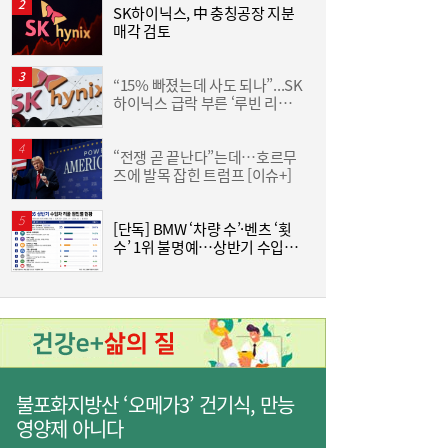
SK하이닉스, 中 충칭공장 지분
李
매각 검토
“15% 빠졌는데 사도 되나”...SK
하이닉스 급락 부른 ‘루빈 리스
분
크’
“전쟁 곧 끝난다”는데…호르무
즈에 발목 잡힌 트럼프 [이슈+]
에
[단독] BMW ‘차량 수’·벤츠 ‘횟
“
수’ 1위 불명예…상반기 수입차
에
리콜 뜯어보니
[현장] “청소년은 미래 아닌 현재 세대”…기
06:56
후위기·물 해법 제시한 18개국 청소년들
불포화지방산 ‘오메가3’ 건기식, 만능
영양제 아니다