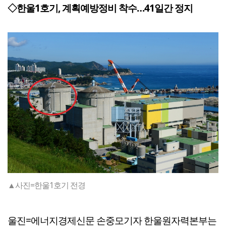
◇한울1호기, 계획예방정비 착수…41일간 정지
▲사진=한울1호기 전경
울진=에너지경제신문 손중모기자 한울원자력본부는