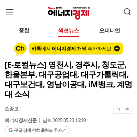
종합
섹션뉴스
오피니언
[E-로컬뉴스] 영천시, 경주시, 청도군,
한울본부, 대구공업대, 대구가톨릭대,
대구보건대, 영남이공대, iM뱅크, 계명
대 소식
손중모
가
에너지경제신문
입력 2025.05.23 16:10
구글 검색 선호 출처로 추가