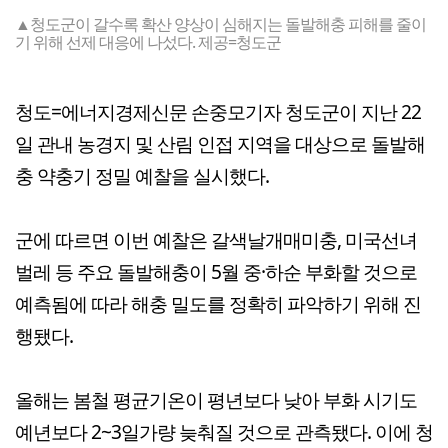
▲청도군이 갈수록 확산 양상이 심해지는 돌발해충 피해를 줄이
기 위해 선제 대응에 나섰다. 제공=청도군
청도=에너지경제신문 손중모기자 청도군이 지난 22
일 관내 농경지 및 산림 인접 지역을 대상으로 돌발해
충 약충기 정밀 예찰을 실시했다.
군에 따르면 이번 예찰은 갈색날개매미충, 미국선녀
벌레 등 주요 돌발해충이 5월 중·하순 부화할 것으로
예측됨에 따라 해충 밀도를 정확히 파악하기 위해 진
행됐다.
올해는 봄철 평균기온이 평년보다 낮아 부화 시기도
예년보다 2~3일가량 늦춰질 것으로 관측됐다. 이에 청