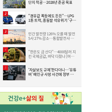
단지 착공…2028년 준공 목표
3
“경유값 폭등에도 든든”…LPG
1톤 트럭, 중동발 석유위기 ‘구원
산
투수’
민간 발전량 126% 오를 때 발전
[
[금융권 풍향계] 취약계층 금융 접근성↑...기
16:32
5사 27% 감소…통합발전사 출
업은행, 비대면 햇살론 출시 外
범으로 진검승부 예고
“한은도 금 산다”…4000달러 지
L
킨 국제금값, 바닥 다졌나 [머니
+]
‘자살보도 규제’한다더니…‘유튜
조
버’ 배인규 사망 사건에 정부 대
삼
책 맹점 드러났다
‘
미·중에 로봇 패권 안 뺏긴다…현대차, “‘글로
16:26
벌 로봇 파운드리’ 구축할 것”