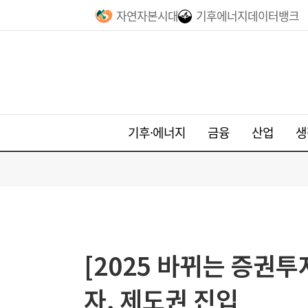
자연자본시대
기후에너지데이터뱅크
기후·에너지
금융
산업
생
[2025 바뀌는 증권
자, 제도권 진입