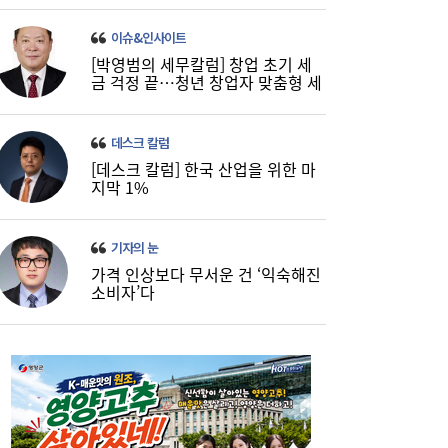
직, 정규직보다 더 많이 주겠다”
이슈&인사이트
[박영범의 세무칼럼] 창업 초기 세
금 걱정 끝…청년 창업자 맞춤형 세
정 지원 확대
데스크 칼럼
[데스크 칼럼] 한국 산업을 위한 마
지막 1%
LG유플러스, 2분기 영업익 3445억원…역대
15:37
기자의 눈
최대 실적
가격 인상보다 무서운 건 ‘익숙해진
소비자’다