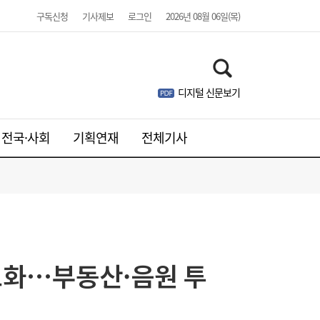
구독신청
기사제보
로그인
2026년 08월 06일(목)
주니어 패션 매거진 ‘크레센도’ 8월호, 교보문
17:20
고 잡지 일간베스트 10위
디지털 신문보기
전국·사회
기획연재
전체기사
도화…부동산·음원 투