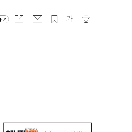
“3조 던진 외국인, 3조 받은 개미”...삼전닉
17:15
스, 하루 새 ‘와르르’
가
소비지의 에너지 빈곤, 생산지의 소외 [이창
17:00
언의 지속가능성 나침반]