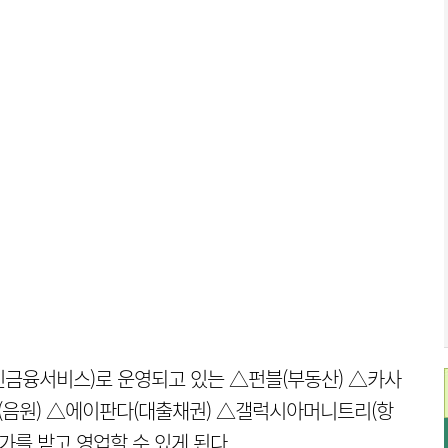
신금융서비스)로 운영되고 있는 △펀블(부동산) △카사
(음원) △에이판다(대출채권) △갤럭시아머니트리(항
가를 받고 영업할 수 있게 된다.