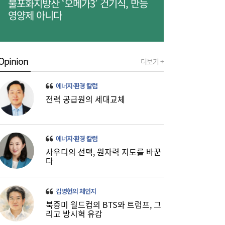
불포화지방산 ‘오메가3’ 건기식, 만능
영양제 아니다
Opinion
더보기 +
에너지·환경 칼럼
코스피, 반도체 차익실현에 4%대 급락…코
16:21
전력 공급원의 세대교체
스닥은 800선 지켜내[마감시황]
에너지·환경 칼럼
사우디의 선택, 원자력 지도를 바꾼
다
김병헌의 체인지
북중미 월드컵의 BTS와 트럼프, 그
리고 방시혁 유감
LH 사장, 주택공급 속도전 위해 “보상 임시
16:18