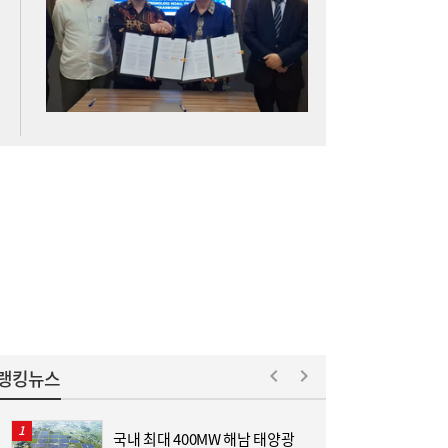
[여전사 풍향계] KB국민카드, ‘유스클럽 체크
16:35
카드’ 20만장 돌파外
랭킹뉴스
국내 최대 400MW 해남 태양광
[