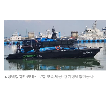
▲평택항 항만안내선 운항 모습 제공=경기평택항만공사