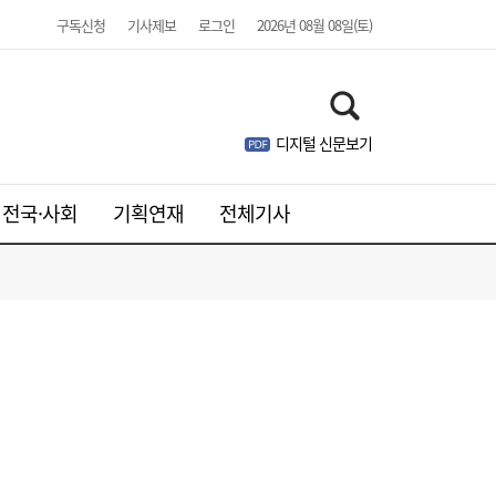
구독신청
기사제보
로그인
2026년 08월 08일(토)
디지털 신문보기
전국·사회
기획연재
전체기사
SK하이닉스, 中 충칭공장 지분 매각 검토
23:44