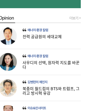
Opinion
더보기 +
금호석화, 2분기 영업익 5배 급증…3분기 수
19:24
익성은 ‘글쎄’
에너지·환경 칼럼
전력 공급원의 세대교체
에너지·환경 칼럼
사우디의 선택, 원자력 지도를 바꾼
다
진에어, 2Q 영업손실 731억…고유가 덫에
19:20
‘적자 전환’
김병헌의 체인지
북중미 월드컵의 BTS와 트럼프, 그
리고 방시혁 유감
이슈&인사이트