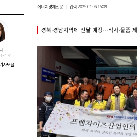
에너지경제신문
|
입력 2025.04.06 15:09
경북·경남지역에 전달 예정…식사·물품 
니
ekn.kr
 기사모음