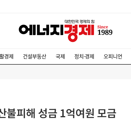
활경제
건설부동산
국제
정치·경제
오피니언
산불피해 성금 1억여원 모금