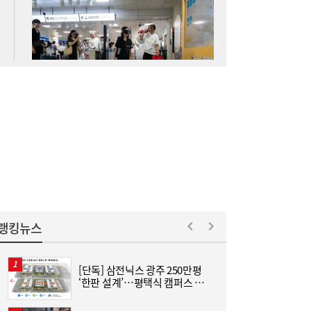
SK하이닉스 54조 베팅…용인엔 D램, 청주는
19:38
낸드
롯데케미칼, 2분기 흑자 전환…첨단소재·정
19:35
밀화학 ‘쌍끌이’
랭킹뉴스
[단독] 삼전닉스 광주 250만평
“
‘한판 설계’…평택식 캠퍼스 들
하
어선다
크