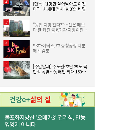
[단독] “1명만 살아남아도 이긴
[
다”…차세대 전차 ‘K-3’의 비밀
사상 최대 실적 이어가는 SK하이닉스…분기
19:32
배당 375원
“농협 지방 간다?”…산은 때보
[
다 판 커진 금융기관 지방이전 논
격
란
SK하이닉스, 中 충칭공장 지분
한
매각 검토
기
[주말날씨] 수도권·호남 39도 극
단적 폭염…동해안 최대 150㎜
즈
폭우 비상
통신 3사, AIDC로 실적 개선…남은 과제는
19:26
‘수익성’
불포화지방산 ‘오메가3’ 건기식, 만능
영양제 아니다