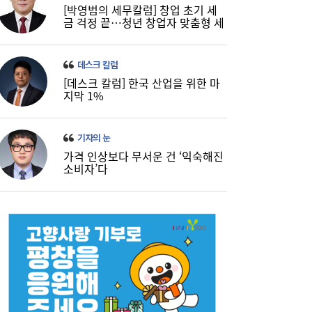
[박영범의 세무칼럼] 창업 초기 세
금 걱정 끝…청년 창업자 맞춤형 세
정 지원 확대
데스크 칼럼
[데스크 칼럼] 한국 산업을 위한 마
지막 1%
기자의 눈
가격 인상보다 무서운 건 ‘익숙해진
소비자’다