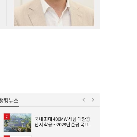
아스트로마, 인도네시아 탄소포집 시장 진출
16:52
랭킹뉴스
국내 최대 400MW 해남 태양광
L
[여전사 풍향계] KB국민카드, ‘유스클럽 체크
16:35
단지 착공…2028년 준공 목표
카드’ 20만장 돌파外