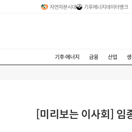
자연자본시대
기후에너지데이터뱅크
기후·에너지
금융
산업
생
[미리보는 이사회] 임