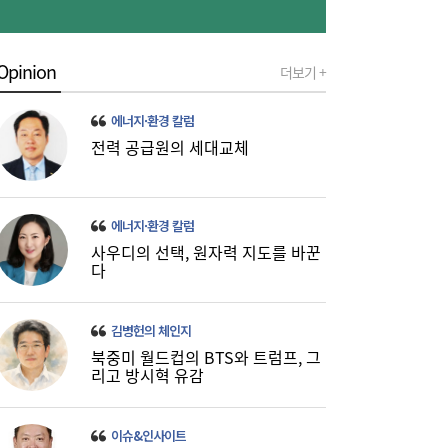
업은행, 비대면 햇살론 출시 外
Opinion
더보기 +
에너지·환경 칼럼
전력 공급원의 세대교체
미·중에 로봇 패권 안 뺏긴다…현대차, “‘글로
16:26
에너지·환경 칼럼
벌 로봇 파운드리’ 구축할 것”
사우디의 선택, 원자력 지도를 바꾼
다
김병헌의 체인지
북중미 월드컵의 BTS와 트럼프, 그
리고 방시혁 유감
이슈&인사이트