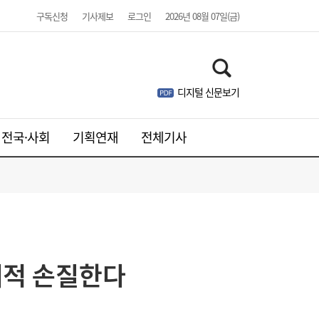
구독신청
기사제보
로그인
2026년 08월 07일(금)
웹젠, 2분기 영업익 8.4%↓…신작은 내년에
21:41
나
디지털 신문보기
전국·사회
기획연재
전체기사
주니어 패션 매거진 ‘크레센도’ 8월호, 교보문
17:20
고 잡지 일간베스트 10위
대적 손질한다