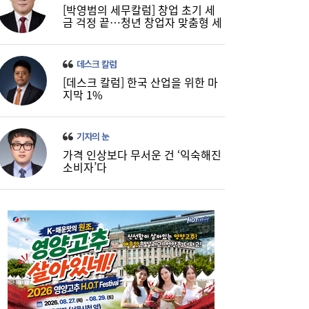
[박영범의 세무칼럼] 창업 초기 세
금 걱정 끝…청년 창업자 맞춤형 세
코스피, 반도체 차익실현에 4%대 급락…코
16:21
정 지원 확대
스닥은 800선 지켜내[마감시황]
데스크 칼럼
[데스크 칼럼] 한국 산업을 위한 마
지막 1%
기자의 눈
가격 인상보다 무서운 건 ‘익숙해진
소비자’다
LH 사장, 주택공급 속도전 위해 “보상 임시
16:18
직, 정규직보다 더 많이 주겠다”