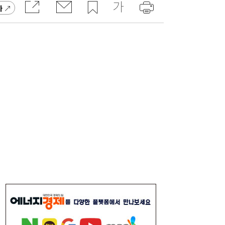
가
“3조 던진 외국인, 3조 받은 개미”...삼전닉
17:15
스, 하루 새 ‘와르르’