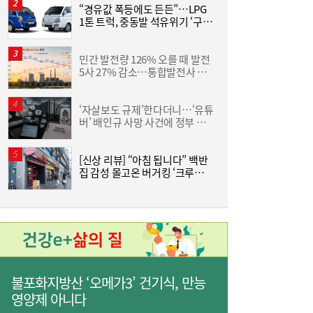
“경유값 폭등에도 든든”…LPG
동
1톤 트럭, 중동발 석유위기 ‘구원
화
투수’
6
민간 발전량 126% 오를 때 발전
“
5사 27% 감소…통합발전사 출
미
범으로 진검승부 예고
‘자살보도 규제’한다더니…‘유튜
버’ 배인규 사망 사건에 정부 대
산
책 맹점 드러났다
[신상 리뷰] “아침 됩니다” 백반
[
집 감성 몰고온 버거킹 ‘크루아상
위치’
3
불포화지방산 ‘오메가3’ 건기식, 만능
영양제 아니다
[금융권 풍향계] 취약계층 금융 접근성↑...기
16:32