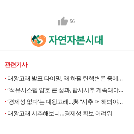
56
관련기사
대왕고래 발표 타이밍, 왜 하필 탄핵변론 중에…“그럴 수밖에 없었을 것”
“석유시스템 양호 큰 성과, 탐사시추 계속돼야…제발 정치는 손 떼라”
‘경제성 없다’는 대왕고래…與 “시추 더 해봐야” vs 野 “대사기극”
대왕고래 시추해보니…경제성 확보 어려워