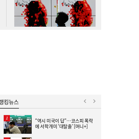
李대통령, ISA·‘주가 누르기 방지법’ 재검토
16:03
지시…여야 엇갈린 반응
랭킹뉴스
“역시 미국이 답”…코스피 폭락
에 서학개미 ‘대탈출’ [머니+]
김민석 “갈등 제로” vs 정청래 “한 번 배신하
14:24