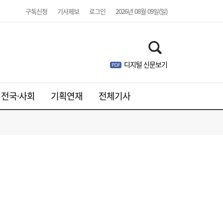
구독신청
기사제보
로그인
2026년 08월 09일(일)
디지털 신문보기
전국·사회
기획연재
전체기사
김민석, 제주·인천 경선 모두 1위…누적 득표
19:36
↑
율 정청래 역전