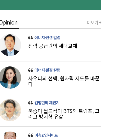
Opinion
더보기 +
에너지·환경 칼럼
전력 공급원의 세대교체
이쯤되면 ‘내홍위’…국힘 윤리위원 또 사퇴,
11:15
윤리위 내부 갈등 확산
에너지·환경 칼럼
사우디의 선택, 원자력 지도를 바꾼
다
김병헌의 체인지
북중미 월드컵의 BTS와 트럼프, 그
리고 방시혁 유감
이슈&인사이트