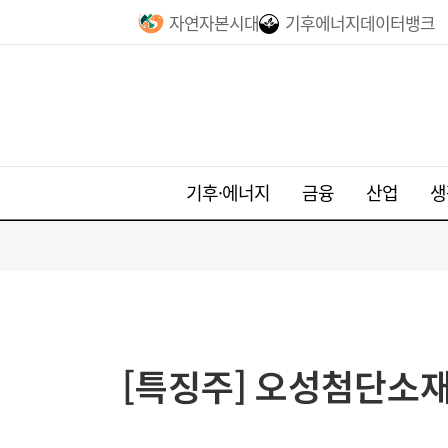
자연자본시대
기후에너지데이터뱅크
기후·에너지
금융
산업
생
[특징주] 오성첨단소재