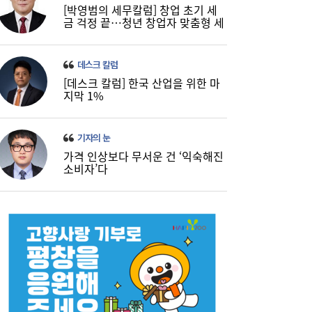
[박영범의 세무칼럼] 창업 초기 세
금 걱정 끝…청년 창업자 맞춤형 세
정 지원 확대
데스크 칼럼
[데스크 칼럼] 한국 산업을 위한 마
지막 1%
기자의 눈
가격 인상보다 무서운 건 ‘익숙해진
소비자’다