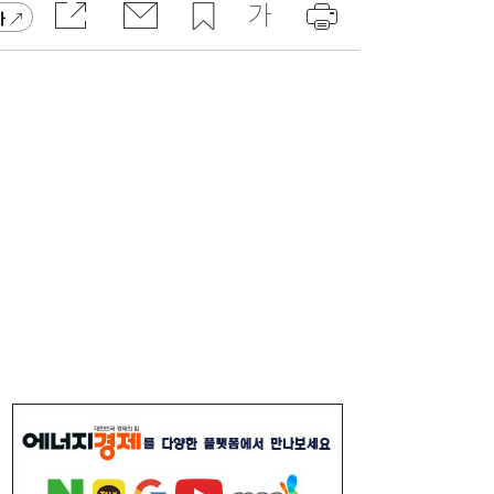
가
[속보] 김민석, 與전당대회 제주·인천 당원투
19:27
표서 승리…2위 정청래·3위 송영길
[송윤주의 부동산생태계] 첫발 뗀 ‘적금주
18:05
택’…주거사다리 기능할까