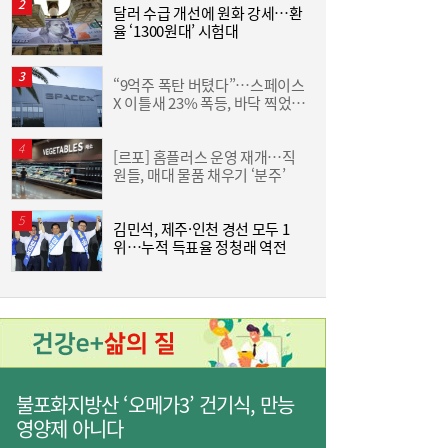
면 또”…제주서 난타전
달러 수급 개선에 원화 강세…환
야
율 ‘1300원대’ 시험대
단
“9억주 폭탄 버텼다”…스페이스
“
X 이틀새 23% 폭등, 바닥 찍었나
받
[머니+]
[르포] 홈플러스 운영 재개…직
줄었던 中企 대출, 한 달 만에 반등…5대 은
13:11
원들, 매대 물품 채우기 ‘분주’
원
행, 기업대출 확대
김민석, 제주·인천 경선 모두 1
위…누적 득표율 정청래 역전
인
불포화지방산 ‘오메가3’ 건기식, 만능
“역시 미국이 답”…코스피 폭락에 서학개미
11:20
영양제 아니다
‘대탈출’ [머니+]