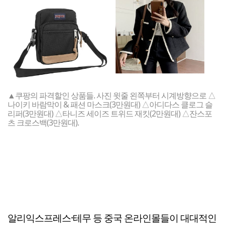
▲쿠팡의 파격할인 상품들. 사진 윗줄 왼쪽부터 시계방향으로 △
나이키 바람막이 & 패션 마스크(3만원대) △아디다스 클로그 슬
리퍼(3만원대) △타니즈 세이즈 트위드 재킷(2만원대) △잔스포
츠 크로스백(3만원대).
알리익스프레스·테무 등 중국 온라인몰들이 대대적인