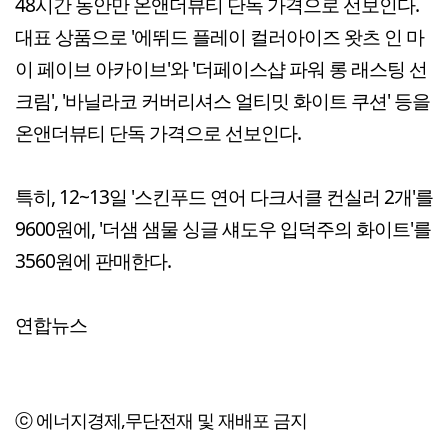
48시간 동안만 온앤더뷰티 단독 가격으로 선보인다.
대표 상품으로 '에뛰드 플레이 컬러아이즈 왓츠 인 마
이 페이브 아카이브'와 '더페이스샵 파워 롱 래스팅 선
크림', '바닐라코 커버리셔스 얼티밋 화이트 쿠션' 등을
온앤더뷰티 단독 가격으로 선보인다.
특히, 12~13일 '스킨푸드 연어 다크서클 컨실러 2개'를
9600원에, '더샘 샘물 싱글 섀도우 입덕주의 화이트'를
3560원에 판매한다.
연합뉴스
ⓒ 에너지경제,무단전재 및 재배포 금지