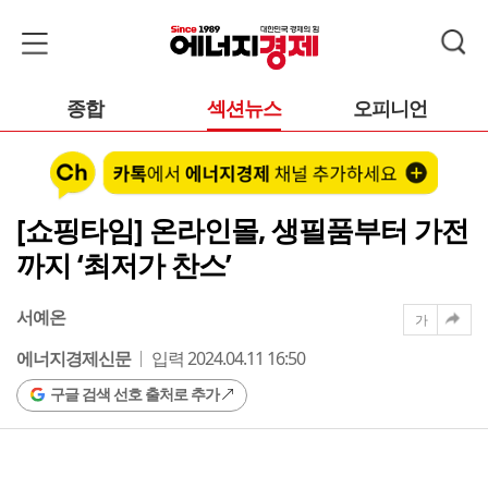
종합
섹션뉴스
오피니언
[쇼핑타임] 온라인몰, 생필품부터 가전
까지 ‘최저가 찬스’
서예온
가
에너지경제신문
입력 2024.04.11 16:50
구글 검색 선호 출처로 추가