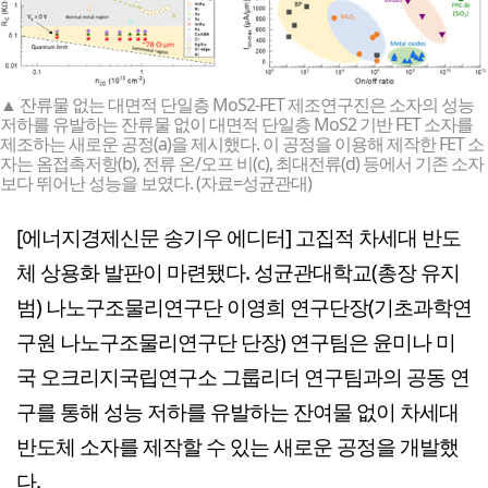
▲ 잔류물 없는 대면적 단일층 MoS2-FET 제조연구진은 소자의 성능
저하를 유발하는 잔류물 없이 대면적 단일층 MoS2 기반 FET 소자를
제조하는 새로운 공정(a)을 제시했다. 이 공정을 이용해 제작한 FET 소
자는 옴접촉저항(b), 전류 온/오프 비(c), 최대전류(d) 등에서 기존 소자
보다 뛰어난 성능을 보였다. (자료=성균관대)
[에너지경제신문 송기우 에디터] 고집적 차세대 반도
체 상용화 발판이 마련됐다. 성균관대학교(총장 유지
범) 나노구조물리연구단 이영희 연구단장(기초과학연
구원 나노구조물리연구단 단장) 연구팀은 윤미나 미
국 오크리지국립연구소 그룹리더 연구팀과의 공동 연
구를 통해 성능 저하를 유발하는 잔여물 없이 차세대
반도체 소자를 제작할 수 있는 새로운 공정을 개발했
다.