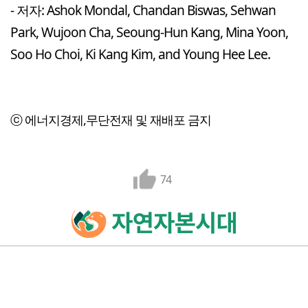
- 저자: Ashok Mondal, Chandan Biswas, Sehwan
Park, Wujoon Cha, Seoung-Hun Kang, Mina Yoon,
Soo Ho Choi, Ki Kang Kim, and Young Hee Lee.
ⓒ 에너지경제,무단전재 및 재배포 금지
74