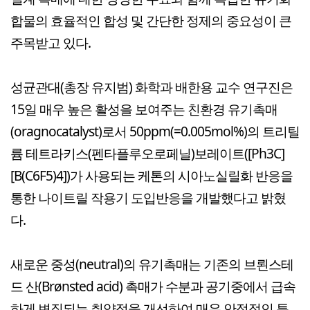
합물의 효율적인 합성 및 간단한 정제의 중요성이 큰
주목받고 있다.
성균관대(총장 유지범) 화학과 배한용 교수 연구진은
15일 매우 높은 활성을 보여주는 친환경 유기촉매
(oragnocatalyst)로서 50ppm(=0.005mol%)의 트리틸
륨 테트라키스(펜타플루오로페닐)보레이트([Ph3C]
[B(C6F5)4])가 사용되는 케톤의 시아노실릴화 반응을
통한 나이트릴 작용기 도입반응을 개발했다고 밝혔
다.
새로운 중성(neutral)의 유기촉매는 기존의 브뢴스테
드 산(Brønsted acid) 촉매가 수분과 공기중에서 급속
하게 변질되는 취약점을 개선하여 매우 안정적인 특